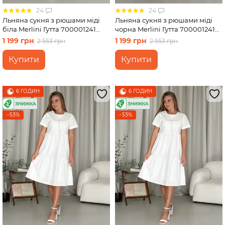
24
24
Льняна сукня з рюшами міді
Льняна сукня з рюшами міді
біла Merlini Гутта 700001241
чорна Merlini Гутта 700001241
розмір 2XL-3XL
розмір 54-56 (4XL-5XL)
1 199 грн
1 199 грн
2 553 грн
2 553 грн
Купити
Купити
6 ГОДИН
6 ГОДИН
−53%
−53%