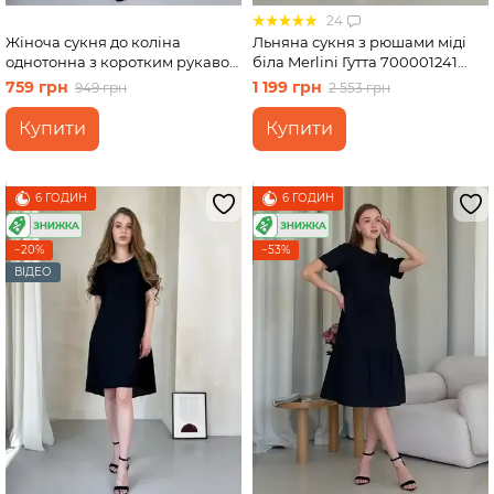
24
Жіноча сукня до коліна
Льняна сукня з рюшами міді
однотонна з коротким рукавом
біла Merlini Гутта 700001241
з льону чорна Merlini Престо
розмір L-XL
759 грн
1 199 грн
949 грн
2 553 грн
700000181, розмір 42-44 (S-M)
Купити
Купити
6 ГОДИН
6 ГОДИН
−20%
−53%
ВІДЕО