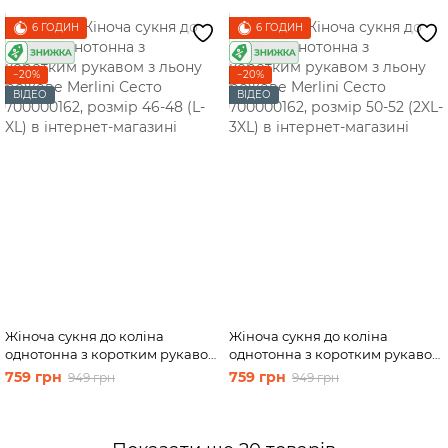
6 ГОДИН
6 ГОДИН
−20%
−20%
ВІДЕО
ВІДЕО
Жіноча сукня до коліна
Жіноча сукня до коліна
однотонна з коротким рукавом
однотонна з коротким рукавом
з льону рожеве Merlini Сесто
з льону рожеве Merlini Сесто
759 грн
759 грн
949 грн
949 грн
700000162, розмір 46-48 (L-XL)
700000162, розмір 50-52 (2XL-
3XL)