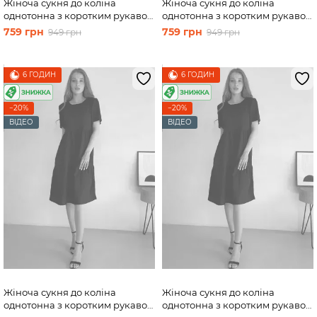
Жіноча сукня до коліна
Жіноча сукня до коліна
однотонна з коротким рукавом
однотонна з коротким рукавом
з льону чорна Merlini Престо
з льону чорна Merlini Сесто
759 грн
759 грн
949 грн
949 грн
700000181, розмір 50-52 (2XL-
700000161, розмір 42-44 (S-M)
3XL)
6 ГОДИН
6 ГОДИН
−20%
−20%
ВІДЕО
ВІДЕО
Жіноча сукня до коліна
Жіноча сукня до коліна
однотонна з коротким рукавом
однотонна з коротким рукавом