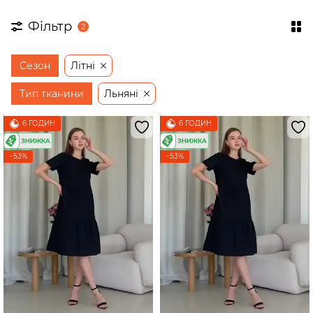
Фільтр
2
Сезон
Літні
Тип тканини
Льняні
6 ГОДИН
6 ГОДИН
−53%
−53%