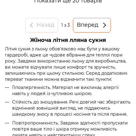
Показати ще 20 товарів
Назад
Вперед
1
з 3
Жіноча літня лляна сукня
Літня сукня з льону обов'язково має бути у вашому
гардеробі, адже це чудове вбрання для теплої пори
року. Завдяки використанню льону для виробництва,
ви можете відчувати лише комфорт та зручність,
залишаючись при цьому стильною. Серед додаткових
переваг тканини можна відзначити такі пункти:
Гіпоалергенність. Матеріал не викликає алергії
навіть у людей із чутливою шкірою.
Стійкість до зношування. Речі довгий час зберігають
відмінний зовнішній вигляд, не піддаючись
швидкому зносу в процесі носіння та після прання.
Повітропроникність. Завдяки здатності пропускати
повітря ваше тіло і шкіра отримує можливість
дихати навіть у найспекотнішу спеку.