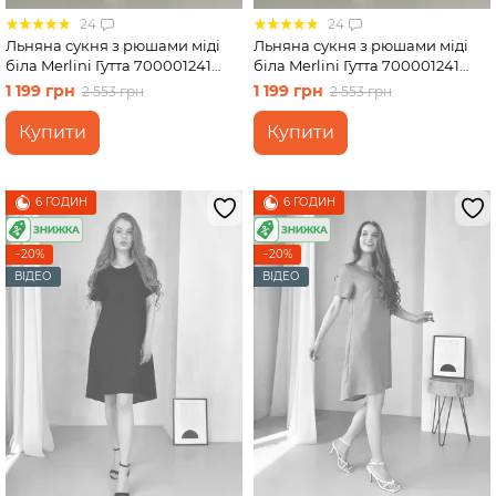
24
24
Льняна сукня з рюшами міді
Льняна сукня з рюшами міді
біла Merlini Гутта 700001241
біла Merlini Гутта 700001241
розмір 4XL-5XL
розмір S-M
1 199 грн
1 199 грн
2 553 грн
2 553 грн
Купити
Купити
6 ГОДИН
6 ГОДИН
−20%
−20%
ВІДЕО
ВІДЕО