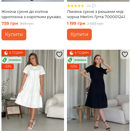
24
Жіноча сукня до коліна
Льняна сукня з рюшами міді
однотонна з коротким рукавом
чорна Merlini Гутта 700001241
з льону чорна Merlini Престо
розмір 50-52 (2XL-3XL)
759 грн
1 199 грн
949 грн
2 553 грн
700000181, розмір 54-56 (4XL-
5XL)
Купити
Купити
6 ГОДИН
6 ГОДИН
−53%
−53%