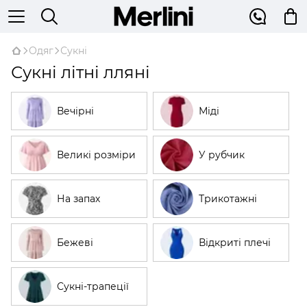
Одяг
Сукні
Сукні літні лляні
Вечірні
Міді
Великі розміри
У рубчик
На запах
Трикотажні
Бежеві
Відкриті плечі
Сукні-трапеції