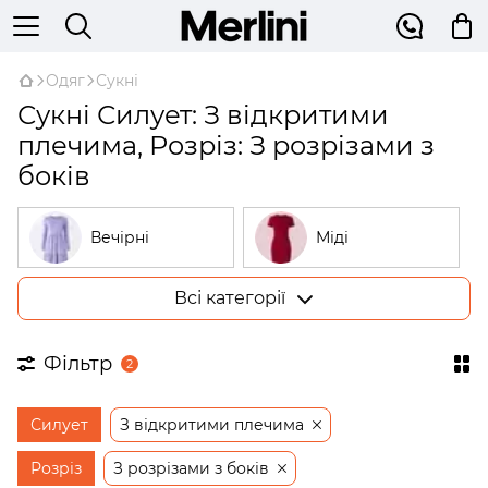
Одяг
Сукні
Сукні Силует: З відкритими
плечима, Розріз: З розрізами з
боків
Вечірні
Міді
Всі категорії
Великі розміри
У рубчик
Фільтр
2
На запах
Трикотажні
Силует
З відкритими плечима
Бежеві
Відкриті плечі
Розріз
З розрізами з боків