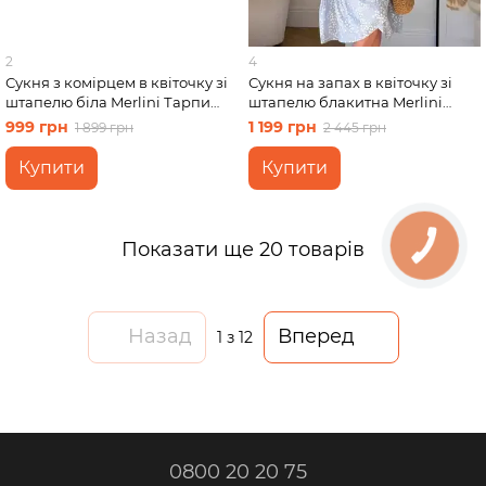
2
4
Сукня з комірцем в квіточку зі
Сукня на запах в квіточку зі
штапелю біла Merlini Тарпи
штапелю блакитна Merlini
700002228 розмір L-XL
Віченца 700002202 розмір S-M
999 грн
1 199 грн
1 899 грн
2 445 грн
Купити
Купити
Показати ще 20 товарів
Назад
Вперед
1
з 12
0800 20 20 75