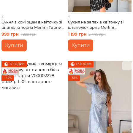
2
4
Сукня з комірцем в квіточку зі
Сукня на запах в квіточку зі
штапелю чорна Merlini Тарпи
штапелю чорна Merlini
700002224 розмір L-XL
Віченца 700002206 розмір S-M
999 грн
1 199 грн
1 899 грн
2 445 грн
Купити
Купити
17 ГОДИН
17 ГОДИН
−47%
−51%