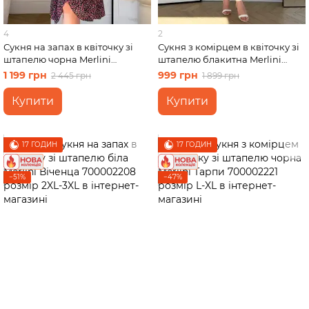
4
2
Сукня на запах в квіточку зі
Сукня з комірцем в квіточку зі
штапелю чорна Merlini
штапелю блакитна Merlini
Віченца 700002204 розмір L-
Тарпи 700002222 розмір 4XL-
1 199 грн
999 грн
2 445 грн
1 899 грн
XL
5XL
Купити
Купити
17 ГОДИН
17 ГОДИН
−51%
−47%