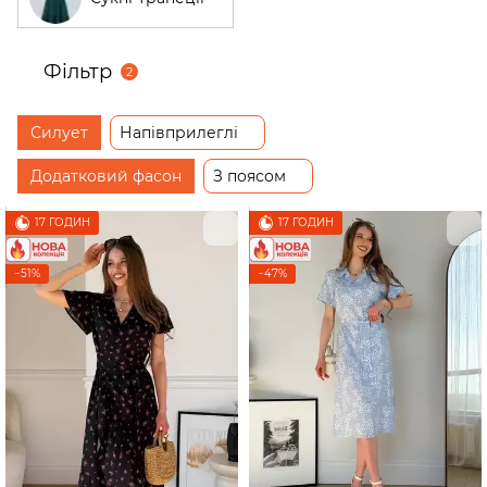
Фільтр
2
Силует
Напівприлеглі
Додатковий фасон
З поясом
17 ГОДИН
17 ГОДИН
−51%
−47%