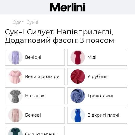
Одяг
Сукні
Сукні Силует: Напівприлеглі,
Додатковий фасон: З поясом
Вечірні
Міді
Великі розміри
У рубчик
На запах
Трикотажні
Бежеві
Відкриті плечі
Сукні-трапеції