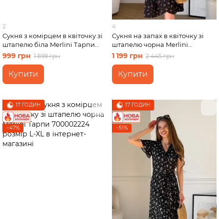
2
4
Сукня з комірцем в квіточку зі
Сукня на запах в квіточку зі
штапелю біла Merlini Тарпи
штапелю чорна Merlini
700002225 розмір L-XL
Віченца 700002201 розмір 2XL-
999 грн
1 199 грн
1 899 грн
2 445 грн
3XL
Купити
Купити
17 ГОДИН
17 ГОДИН
−47%
−51%