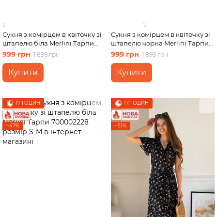
2
2
Сукня з комірцем в квіточку зі
Сукня з комірцем в квіточку зі
штапелю біла Merlini Тарпи
штапелю чорна Merlini Тарпи
700002225 розмір S-M
700002221 розмір S-M
999 грн
999 грн
1 899 грн
1 899 грн
Купити
Купити
17 ГОДИН
17 ГОДИН
−47%
−51%