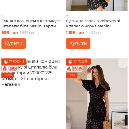
2
4
Сукня з комірцем в квіточку зі
Сукня на запах в квіточку зі
штапелю біла Merlini Тарпи
штапелю чорна Merlini
700002228 розмір S-M
Віченца 700002206 розмір L-
999 грн
1 199 грн
1 899 грн
2 445 грн
XL
Купити
Купити
17 ГОДИН
17 ГОДИН
−47%
−51%