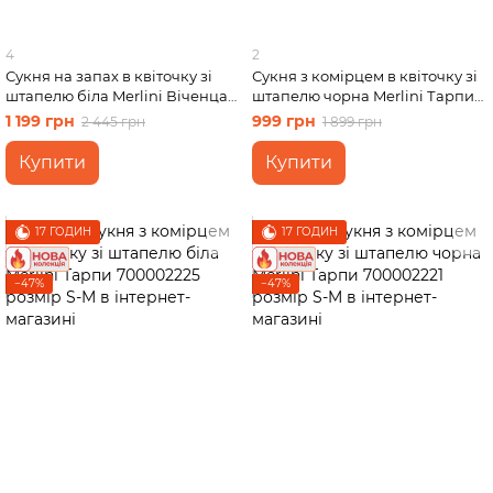
4
2
Сукня на запах в квіточку зі
Сукня з комірцем в квіточку зі
штапелю біла Merlini Віченца
штапелю чорна Merlini Тарпи
700002208 розмір 2XL-3XL
700002221 розмір L-XL
1 199 грн
999 грн
2 445 грн
1 899 грн
Купити
Купити
17 ГОДИН
17 ГОДИН
−47%
−47%