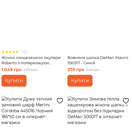
1
Жіночі сонцезахисні окуляри
Вовняна шапка DeMari Манго
Roberto з поляризацією
550517 - Синій
RM8449 113038
1 049 грн
279 грн
1 311 грн
349 грн
Купити
Купити