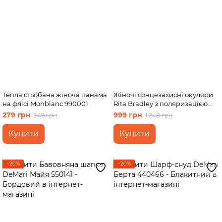
Тепла стьобана жіноча панама
Жіночі сонцезахисні окуляри
на флісі Monblanc 990001
Rita Bradley з поляризацією
RB726 112052
279 грн
999 грн
349 грн
1 248 грн
Купити
Купити
−20%
−20%