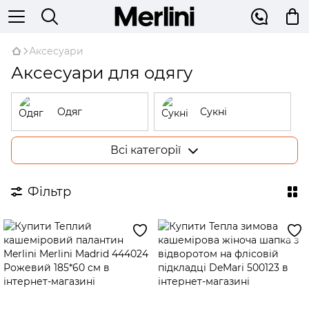
Аксесуари
Аксесуари для одягу
Одяг
Сукні
Всі категорії
Спортивні
Костюми
костюми
Фільтр
Ділові костюми
Спідниці
Штани
Домашній одяг