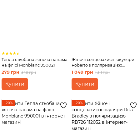
Тепла стьобана жіноча панама
Жіночі сонцезахисні окуляри
на флісі Monblanc 990021
Roberto з поляризацією
RM8456 113060
279 грн
1 049 грн
349 грн
1 311 грн
Купити
Купити
−20%
−20%