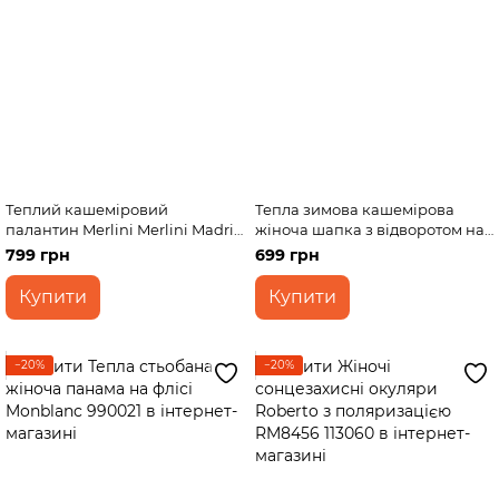
Теплий кашеміровий
Тепла зимова кашемірова
палантин Merlini Merlini Madrid
жіноча шапка з відворотом на
444024 Рожевий 185*60 см
флісовій підкладці DeMari
799 грн
699 грн
500123
Купити
Купити
−20%
−20%