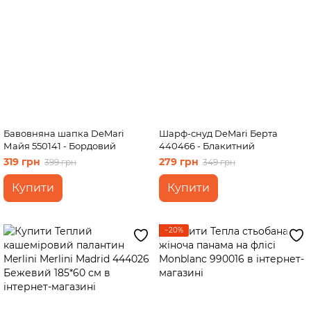
Бавовняна шапка DeMari
Шарф-снуд DeMari Берта
Майя 550141 - Бордовий
440466 - Блакитний
319 грн
279 грн
399 грн
349 грн
Купити
Купити
−20%