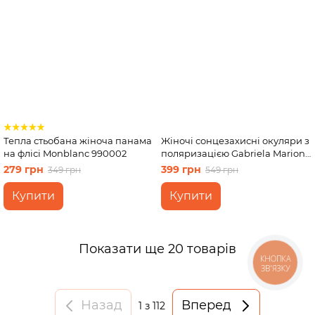
Тепла стьобана жіноча панама
Жіночі сонцезахисні окуляри з
на флісі Monblanc 990002
поляризацією Gabriela Marioni
5022 126035
279 грн
399 грн
349 грн
549 грн
Купити
Купити
Показати ще 20 товарів
КНОПКА
ЗВ'ЯЗКУ
Назад
Вперед
1
з 112