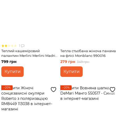
1
Теплий кашеміровий
Тепла стьобана жіноча панама
палантин Merlini Merlini Madrid
на флісі Monblanc 990016
444026 Бежевий 185*60 см
799 грн
279 грн
349 грн
Купити
Купити
−20%
−20%