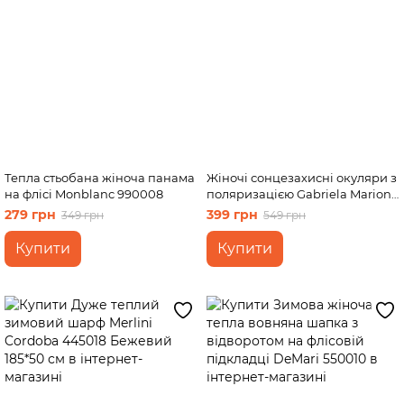
Тепла стьобана жіноча панама
Жіночі сонцезахисні окуляри з
на флісі Monblanc 990008
поляризацією Gabriela Marioni
5009 126022
279 грн
399 грн
349 грн
549 грн
Купити
Купити