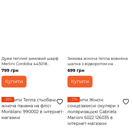
Дуже теплий зимовий шарф
Зимова жіноча тепла вовняна
Merlini Cordoba 445018
шапка з відворотом на
Бежевий 185*50 см
флісовій підкладці DeMari
799 грн
699 грн
550010
Купити
Купити
−20%
−27%