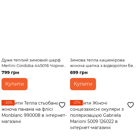
Дуже теплий зимовий шарф
Зимова тепла кашемірова
Merlini Cordoba 445016 Чорний
жіноча шапка з відворотом без
185*50 см
підкладки DeMari 500017
799 грн
699 грн
Купити
Купити
−20%
−27%