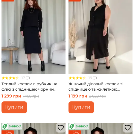
17
16
Теплий костюм в рубчик на
Жіночий діловий костюм зі
флісі з спідницею чорний
спідницею та жилеткою
Merlini Арно 100001341 розмір
чорний Merlini Ларете
1 299 грн
1 199 грн
1 799 грн
2 029 грн
L-XL (46-48)
100001441 розмір 4XL-5XL
Купити
Купити
−28%
−28%