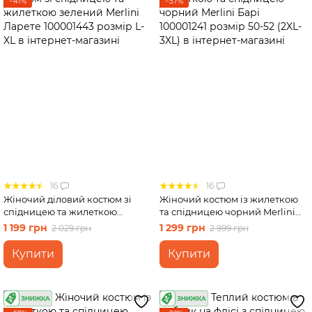
−41%
−57%
16
16
Жіночий діловий костюм зі
Жіночий костюм із жилеткою
спідницею та жилеткою
та спідницею чорний Merlini
зелений Merlini Ларете
Барі 100001241 розмір 50-52
1 199 грн
1 299 грн
2 029 грн
2 999 грн
100001443 розмір L-XL
(2XL-3XL)
Купити
Купити