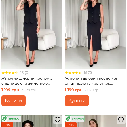
Спідниці
Велосипедки
Футболки
16
16
Жіночий діловий костюм зі
Жіночий діловий костюм зі
спідницею та жилеткою
спідницею та жилеткою
чорний Merlini Ларете
чорний Merlini Ларете
1 199 грн
1 199 грн
2 029 грн
2 029 грн
100001441 розмір S-M
100001441 розмір L-XL
Купити
Купити
−28%
−41%