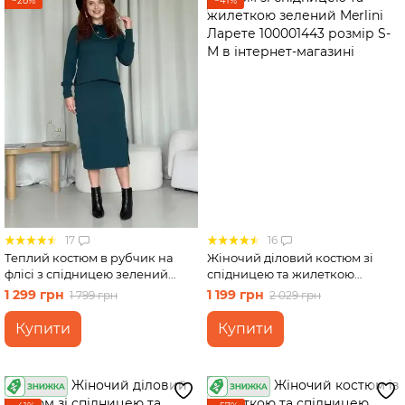
−28%
−41%
17
16
Теплий костюм в рубчик на
Жіночий діловий костюм зі
флісі з спідницею зелений
спідницею та жилеткою
Merlini Арно 100001344 розмір
зелений Merlini Ларете
1 299 грн
1 199 грн
1 799 грн
2 029 грн
L-XL (46-48)
100001443 розмір S-M
Купити
Купити