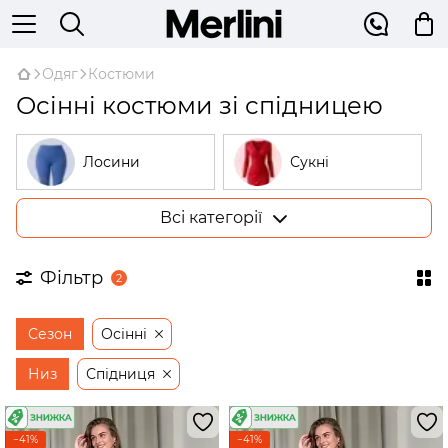
Одяг
Костюми
Осінні костюми зі спідницею
Лосини
Сукні
Всі категорії
Костюми
Гольфи
Фільтр
2
Піжами
Худі
Сезон
Осінні
Сорочки
Жилетки
Низ
Спідниця
Штани
Жакети
−41%
−41%