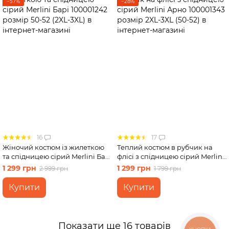
−57%
−28%
16
17
Жіночий костюм із жилеткою
Теплий костюм в рубчик на
та спідницею сірий Merlini Барі
флісі з спідницею сірий Merlini
100001242 розмір 50-52 (2XL-
Арно 100001343 розмір 2XL-3XL
1 299 грн
1 299 грн
2 999 грн
1 799 грн
3XL)
(50-52)
Купити
Купити
Показати ще 16 товарів