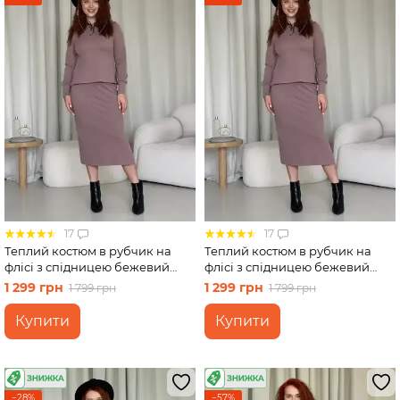
17
17
Теплий костюм в рубчик на
Теплий костюм в рубчик на
флісі з спідницею бежевий
флісі з спідницею бежевий
Merlini Арно 100001342 розмір
Merlini Арно 100001342 розмір
1 299 грн
1 299 грн
1 799 грн
1 799 грн
S-M (42-44)
L-XL (46-48)
Купити
Купити
−28%
−57%