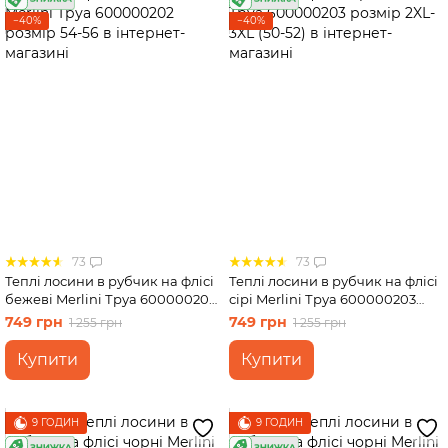
−40%
−40%
73
73
Теплі лосини в рубчик на флісі
Теплі лосини в рубчик на флісі
бежеві Merlini Труа 600000202
сірі Merlini Труа 600000203
розмір 54-56
розмір 2XL-3XL (50-52)
749 грн
749 грн
1 255 грн
1 255 грн
Купити
Купити
9 ГОДИН
9 ГОДИН