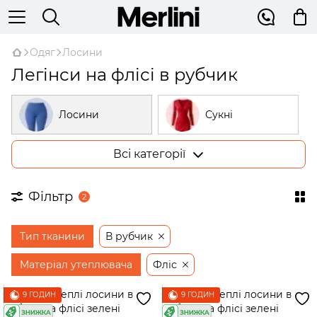
Одяг
Лосини
Легінси на флісі в рубчик
Лосини
Сукні
Всі категорії
Костюми
Гольфи
Фільтр
2
Піжами
Худі
Тип тканини
В рубчик
Сорочки
Жилетки
Матеріал утеплювача
Фліс
Штани
Жакети
9 ГОДИН
9 ГОДИН