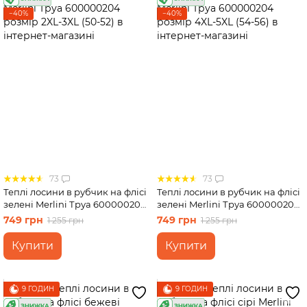
−40%
−40%
73
73
Теплі лосини в рубчик на флісі
Теплі лосини в рубчик на флісі
зелені Merlini Труа 600000204
зелені Merlini Труа 600000204
розмір 2XL-3XL (50-52)
розмір 4XL-5XL (54-56)
749 грн
749 грн
1 255 грн
1 255 грн
Купити
Купити
9 ГОДИН
9 ГОДИН