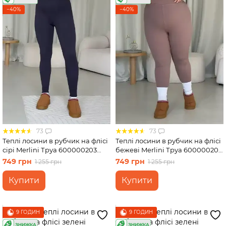
−40%
−40%
73
73
Теплі лосини в рубчик на флісі
Теплі лосини в рубчик на флісі
сірі Merlini Труа 600000203
бежеві Merlini Труа 600000202
розмір L-XL (46-48)
розмір 50-52
749 грн
749 грн
1 255 грн
1 255 грн
Купити
Купити
9 ГОДИН
9 ГОДИН