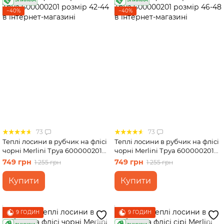
−40%
−40%
73
73
Теплі лосини в рубчик на флісі
Теплі лосини в рубчик на флісі
чорні Merlini Труа 600000201
чорні Merlini Труа 600000201
розмір 42-44
розмір 46-48
749 грн
749 грн
1 255 грн
1 255 грн
Купити
Купити
9 ГОДИН
9 ГОДИН