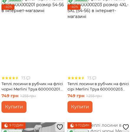
−40%
−40%
73
73
Теплі лосини в рубчик на флісі
Теплі лосини в рубчик на флісі
чорні Merlini Труа 600000201
сірі Merlini Труа 600000203
розмір 54-56
розмір 4XL-5XL (54-56)
749 грн
749 грн
1 255 грн
1 255 грн
Купити
Купити
9 ГОДИН
9 ГОДИН