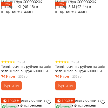
−40%
−40%
Спідниці
Велосипедки
Футболки
73
73
Теплі лосини в рубчик на флісі
Теплі лосини в рубчик на флісі
зелені Merlini Труа 600000204
зелені Merlini Труа 600000204
розмір L-XL (46-48)
розмір S-M (42-44)
749 грн
749 грн
1 255 грн
1 255 грн
Купити
Купити
9 ГОДИН
9 ГОДИН