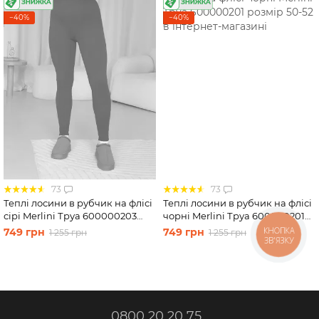
−40%
−40%
73
73
Теплі лосини в рубчик на флісі
Теплі лосини в рубчик на флісі
сірі Merlini Труа 600000203
чорні Merlini Труа 600000201
розмір S-M (42-44)
розмір 50-52
КНОПКА
749 грн
749 грн
1 255 грн
1 255 грн
ЗВ'ЯЗКУ
0800 20 20 75