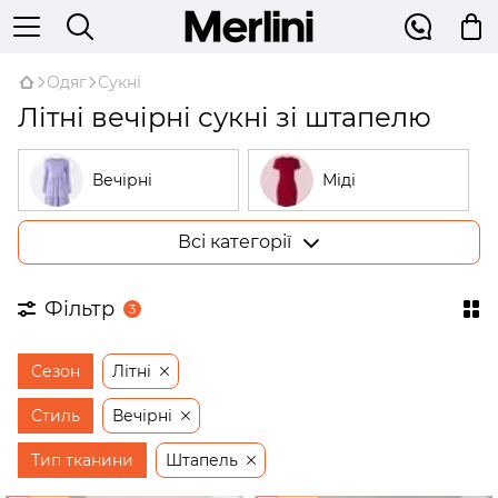
Одяг
Сукні
Літні вечірні сукні зі штапелю
Вечірні
Міді
Всі категорії
Великі розміри
У рубчик
Фільтр
3
На запах
Трикотажні
Сезон
Літні
Бежеві
Відкриті плечі
Стиль
Вечірні
Тип тканини
Штапель
Сукні-трапеції