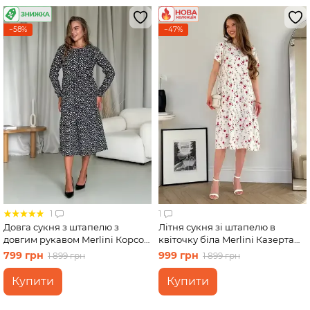
−58%
−47%
1
1
Довга сукня з штапелю з
Літня сукня зі штапелю в
довгим рукавом Merlini Корсо
квіточку біла Merlini Казерта
700001186 розмір L-XL
700001888 розмір L-XL
799 грн
999 грн
1 899 грн
1 899 грн
Купити
Купити