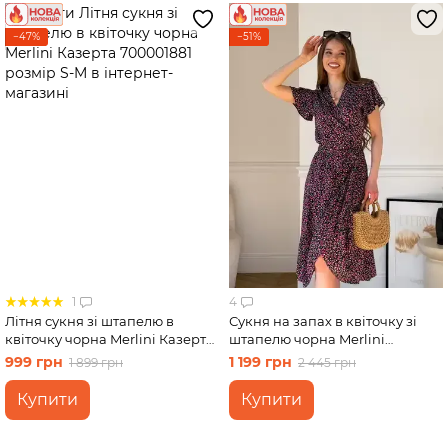
−47%
−51%
1
4
Літня сукня зі штапелю в
Сукня на запах в квіточку зі
квіточку чорна Merlini Казерта
штапелю чорна Merlini
700001881 розмір S-M
Віченца 700002204 розмір L-
999 грн
1 199 грн
1 899 грн
2 445 грн
XL
Купити
Купити