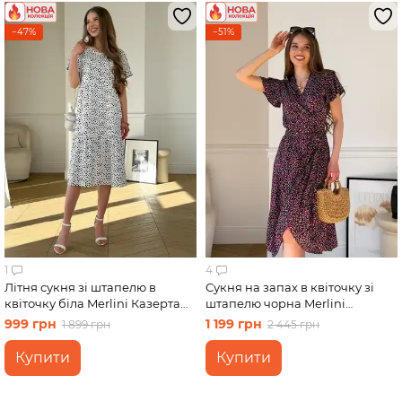
−47%
−51%
1
4
Літня сукня зі штапелю в
Сукня на запах в квіточку зі
квіточку біла Merlini Казерта
штапелю чорна Merlini
700001883 розмір L-XL
Віченца 700002204 розмір S-M
999 грн
1 199 грн
1 899 грн
2 445 грн
Купити
Купити