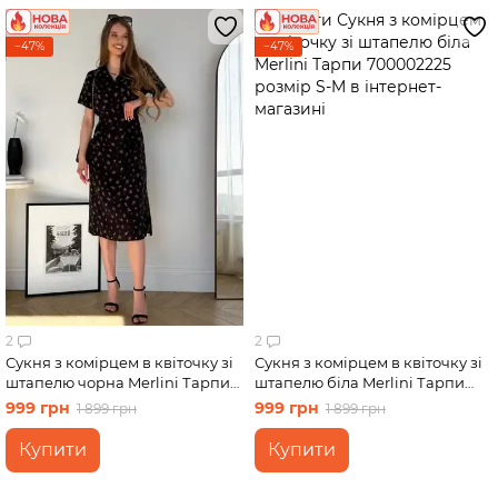
−47%
−47%
2
2
Сукня з комірцем в квіточку зі
Сукня з комірцем в квіточку зі
штапелю чорна Merlini Тарпи
штапелю біла Merlini Тарпи
700002221 розмір L-XL
700002225 розмір S-M
999 грн
999 грн
1 899 грн
1 899 грн
Купити
Купити