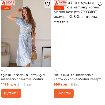
−51%
−47%
4
1
Сукня на запах в квіточку зі
Літня сукня зі штапелю в
штапелю блакитна Merlini
квіточку чорна Merlini Казерта
Віченца 700002202 розмір
700001881 розмір 4XL-5XL
1 199 грн
999 грн
2 445 грн
1 899 грн
2XL-3XL
Купити
Купити