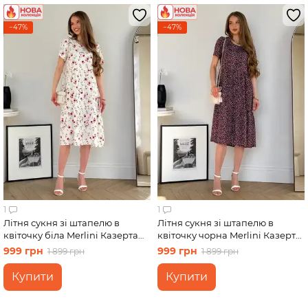
−47%
−47%
1
1
Літня сукня зі штапелю в
Літня сукня зі штапелю в
квіточку біла Merlini Казерта
квіточку чорна Merlini Казерта
700001888 розмір S-M
700001884 розмір L-XL
999 грн
999 грн
1 899 грн
1 899 грн
Купити
Купити