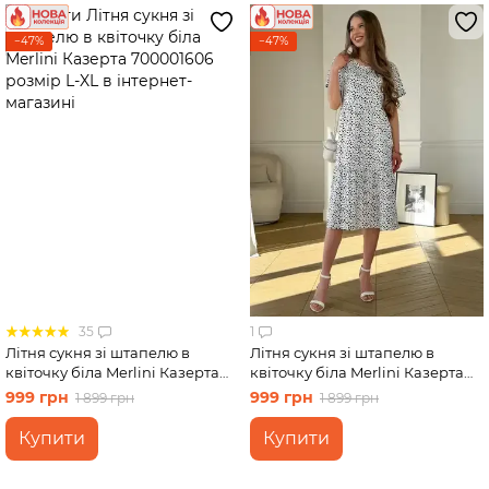
−47%
−47%
35
1
Літня сукня зі штапелю в
Літня сукня зі штапелю в
квіточку біла Merlini Казерта
квіточку біла Merlini Казерта
700001606 розмір L-XL
700001883 розмір S-M
999 грн
999 грн
1 899 грн
1 899 грн
Купити
Купити