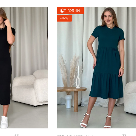
11 ГОДИН
−47%
66
32
Артикул: 700001585_1