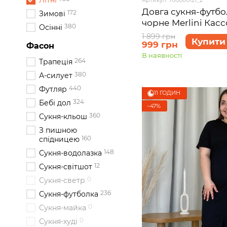
Літні
Довга сукня-футбо
172
Зимові
чорне Merlini Касс
380
Осінні
розмір 46-48 (L-XL
1 899 грн
Купити
999 грн
Фасон
В наявності
264
Трапеція
380
А-силует
440
Футляр
11 ГОДИН
324
Бебі дол
−47%
360
Сукня-кльош
З пишною
160
спідницею
148
Сукня-водолазка
12
Сукня-світшот
0
Сукня-светр
236
Сукня-футболка
0
Сукня-майка
0
Сукня-худі