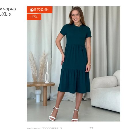
11 ГОДИН
−47%
32
Артикул: 700001585_2