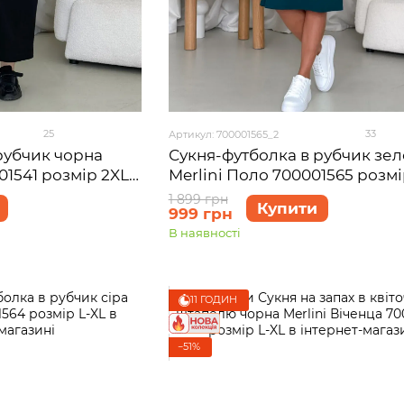
25
33
Артикул: 700001565_2
рубчик чорна
Сукня-футболка в рубчик зе
01541 розмір 2XL-
Merlini Поло 700001565 розмі
1 899 грн
Купити
999 грн
В наявності
11 ГОДИН
−51%