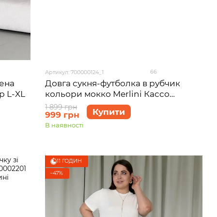
66
Артикул: 700000124_1
лена
Довга сукня-футболка в рубчик
р L-XL
кольори мокко Merlini Кассо
700000124 розмір 42-44 (S-M)
1 899 грн
Купити
999 грн
В наявності
11 ГОДИН
−47%