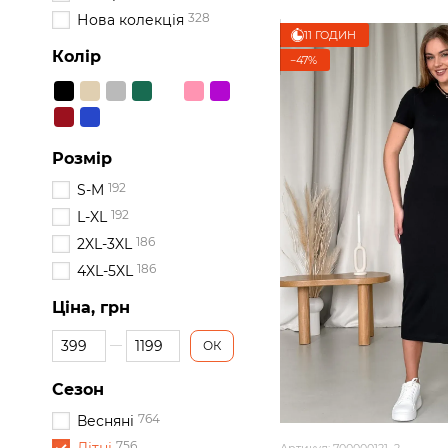
328
Нова колекція
11 ГОДИН
Колір
−47%
Розмір
192
S-M
192
L-XL
186
2XL-3XL
186
4XL-5XL
Ціна, грн
Від Ціна, грн
До Ціна, грн
ОК
Сезон
764
Весняні
756
Артикул: 700000121_2