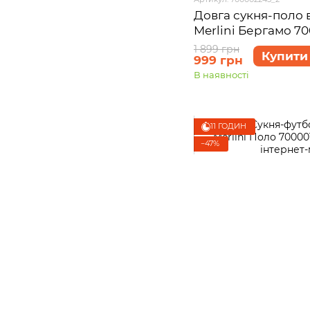
Довга сукня-поло 
Merlini Бергамо 7
L-XL
1 899 грн
Купити
999 грн
В наявності
11 ГОДИН
−47%