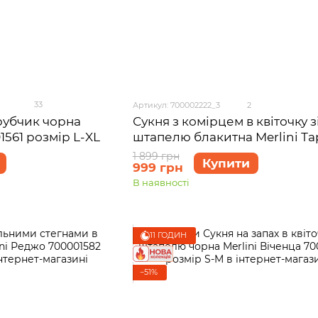
33
Артикул: 700002222_3
2
рубчик чорна
Сукня з комірцем в квіточку з
1561 розмір L-XL
штапелю блакитна Merlini Т
700002222 розмір 2XL-3XL
1 899 грн
Купити
999 грн
В наявності
11 ГОДИН
−51%