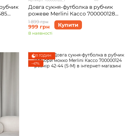
 рубчик
Довга сукня-футболка в рубчик
585
рожеве Merlini Кассо 700000128
розмір 42-44 (S-M)
1 899 грн
Купити
999 грн
В наявності
11 ГОДИН
−47%