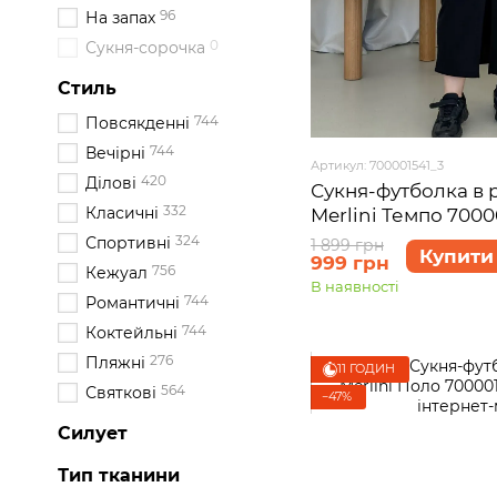
96
На запах
0
Сукня-сорочка
Стиль
744
Повсякденні
744
Вечірні
Артикул: 700001541_3
420
Ділові
Сукня-футболка в 
332
Класичні
Merlini Темпо 7000
3XL
324
Спортивні
1 899 грн
Купити
999 грн
756
Кежуал
В наявності
744
Романтичні
744
Коктейльні
276
Пляжні
11 ГОДИН
564
Святкові
−47%
Силует
Тип тканини