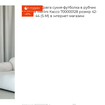
11 ГОДИН
−47%
66
Артикул: 700000128_1