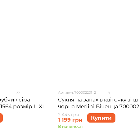
33
Артикул: 700002201_2
4
рубчик сіра
Сукня на запах в квіточку зі 
1564 розмір L-XL
чорна Merlini Віченца 700002
розмір L-XL
2 445 грн
Купити
1 199 грн
В наявності