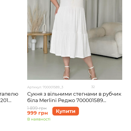
32
Артикул: 700001589_3
Сукня з вільними стегнами в рубчик
штапелю
біла Merlini Реджо 700001589
201
розмір 2XL-3XL
1 899 грн
Купити
999 грн
В наявності