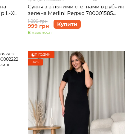
рна
Сукня з вільними стегнами в рубчик
ір L-XL
зелена Merlini Реджо 700001585
розмір L-XL
1 899 грн
Купити
999 грн
В наявності
11 ГОДИН
−47%