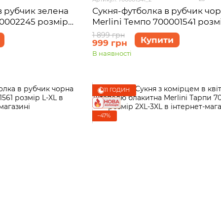
в рубчик зелена
Сукня-футболка в рубчик чо
00002245 розмір
Merlini Темпо 700001541 розм
1 899 грн
Купити
999 грн
В наявності
11 ГОДИН
−47%