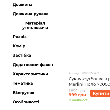
Довжина
Довжина рукава
Матеріал
утеплювача
Розріз
Комір
Застібка
Додатковий фасон
Артикул: 700001564_2
Характеристики
Сукня-футболка в 
Тематика
Merlini Поло 70000
1 899 грн
Візерунок
Купити
999 грн
В наявності
Особливості