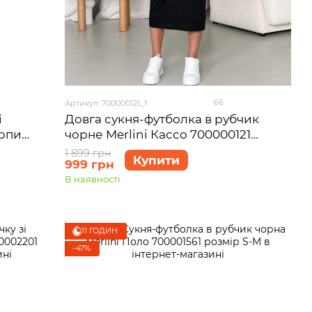
66
Артикул: 700000121_1
Довга сукня-футболка в рубчик
і
чорне Merlini Кассо 700000121
арпи
розмір 42-44 (S-M)
1 899 грн
Купити
999 грн
В наявності
11 ГОДИН
−47%