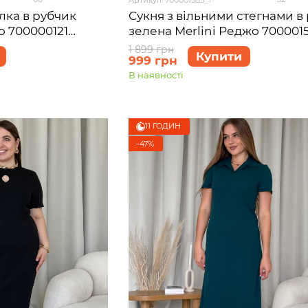
лка в рубчик
Сукня з вільними стегнами в
о 700000121
зелена Merlini Реджо 700001
)
розмір S-M
1 899 грн
Купити
999 грн
В наявності
11 ГОДИН
−47%