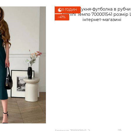
11 ГОДИН
−47%
25
Артикул: 700001541_2