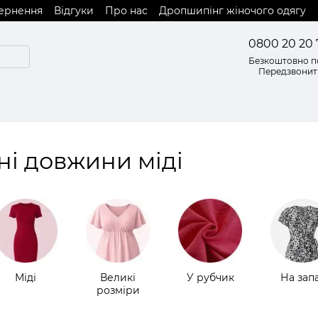
вернення
Відгуки
Про нас
Дропшипінг жіночого одягу
0800 20 20 
Безкоштовно по
Передзвонит
ні довжини міді
Міді
Великі
У рубчик
На зап
розміри