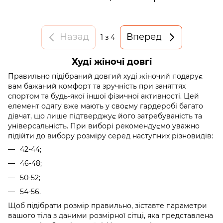
Назад
Вперед
1
з 4
Худі жіночі довгі
Правильно підібраний довгий худі жіночий подарує
вам бажаний комфорт та зручність при заняттях
спортом та будь-якої іншої фізичної активності. Цей
елемент одягу вже мають у своєму гардеробі багато
дівчат, що лише підтверджує його затребуваність та
універсальність. При виборі рекомендуємо уважно
підійти до вибору розміру серед наступних різновидів:
42-44;
46-48;
50-52;
54-56.
Щоб підібрати розмір правильно, зіставте параметри
вашого тіла з даними розмірної сітці, яка представлена