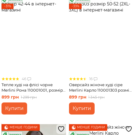
−31%
−33%
46
16
Тепле худі на флісі чорне
Оверсайз жіноче худі сіре
Merlini Рона 110001001, розмір
Merlini Карло 110001303 розмір
42-44
50-52 (2XL-3XL)
899 грн
899 грн
1 299 грн
1 345 грн
Купити
Купити
МЕНШЕ ГОДИНИ
МЕНШЕ ГОДИНИ