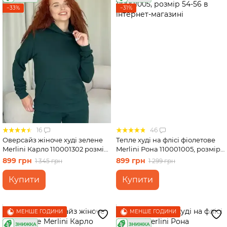
−33%
−31%
Спідниці
Велосипедки
Футболки
16
46
Оверсайз жіноче худі зелене
Тепле худі на флісі фіолетове
Merlini Карло 110001302 розмір
Merlini Рона 110001005, розмір
42-44 (S-M)
54-56
899 грн
899 грн
1 345 грн
1 299 грн
Купити
Купити
МЕНШЕ ГОДИНИ
МЕНШЕ ГОДИНИ