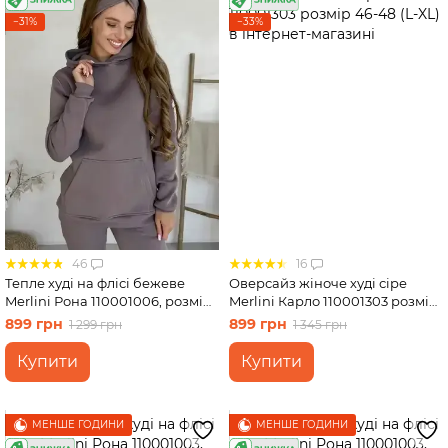
−31%
−33%
46
16
Тепле худі на флісі бежеве
Оверсайз жіноче худі сіре
Merlini Рона 110001006, розмір
Merlini Карло 110001303 розмір
42-44
46-48 (L-XL)
899 грн
899 грн
1 299 грн
1 345 грн
Купити
Купити
МЕНШЕ ГОДИНИ
МЕНШЕ ГОДИНИ