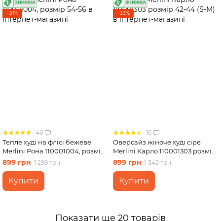
−31%
−33%
46
16
Тепле худі на флісі бежеве
Оверсайз жіноче худі сіре
Merlini Рона 110001004, розмір
Merlini Карло 110001303 розмір
54-56
42-44 (S-M)
899 грн
899 грн
1 299 грн
1 345 грн
Купити
Купити
Показати ще 20 товарів