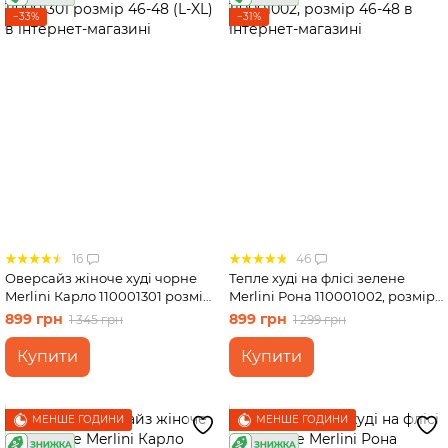
−33%
−31%
16
46
Оверсайз жіноче худі чорне
Тепле худі на флісі зелене
Merlini Карло 110001301 розмір
Merlini Рона 110001002, розмір
46-48 (L-XL)
46-48
899 грн
899 грн
1 345 грн
1 299 грн
Купити
Купити
МЕНШЕ ГОДИНИ
МЕНШЕ ГОДИНИ