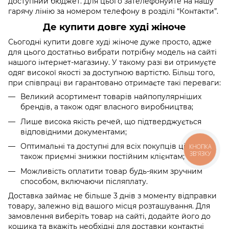
доступний бюджет. Для цього зателефонуйте на нашу
гарячу лінію за номером телефону в розділі “Контакти”.
Де купити довге худі жіноче
Сьогодні купити довге худі жіноче дуже просто, адже
для цього достатньо вибрати потрібну модель на сайті
нашого інтернет-магазину. У такому разі ви отримуєте
одяг високої якості за доступною вартістю. Більш того,
при співпраці ви гарантовано отримаєте такі переваги:
Великий асортимент товарів найпопулярніших
брендів, а також одяг власного виробництва;
Лише висока якість речей, що підтверджується
відповідними документами;
Оптимальні та доступні для всіх покупців ціни, а
КНОПКА
ЗВ'ЯЗКУ
також приємні знижки постійним клієнтам;
Можливість оплатити товар будь-яким зручним
способом, включаючи післяплату.
Доставка займає не більше 3 днів з моменту відправки
товару, залежно від вашого місця розташування. Для
замовлення виберіть товар на сайті, додайте його до
кошика та вкажіть необхідні для доставки контактні