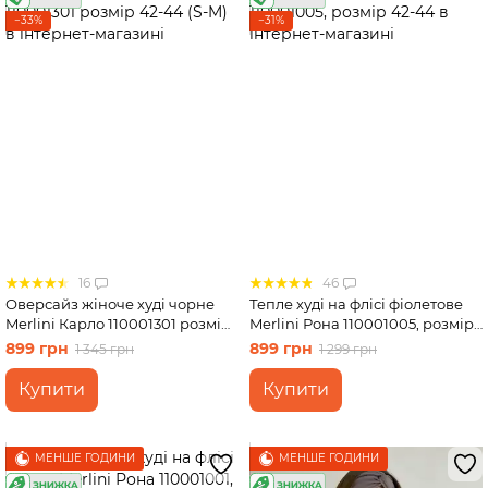
−33%
−31%
16
46
Оверсайз жіноче худі чорне
Тепле худі на флісі фіолетове
Merlini Карло 110001301 розмір
Merlini Рона 110001005, розмір
42-44 (S-M)
42-44
899 грн
899 грн
1 345 грн
1 299 грн
Купити
Купити
МЕНШЕ ГОДИНИ
МЕНШЕ ГОДИНИ