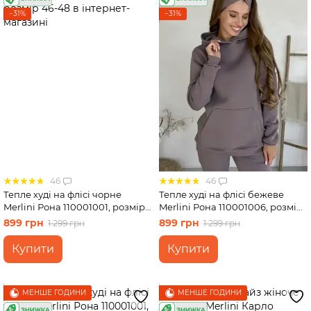
−31%
−31%
46
46
Тепле худі на флісі чорне
Тепле худі на флісі бежеве
Merlini Рона 110001001, розмір
Merlini Рона 110001006, розмір
46-48
46-48
899 грн
899 грн
1 299 грн
1 299 грн
Купити
Купити
МЕНШЕ ГОДИНИ
МЕНШЕ ГОДИНИ