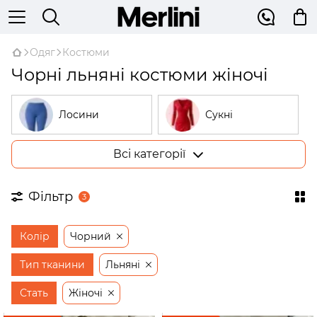
Одяг
Костюми
Чорні льняні костюми жіночі
Лосини
Сукні
Всі категорії
Костюми
Гольфи
Фільтр
3
Піжами
Худі
Колір
Чорний
Сорочки
Жилетки
Тип тканини
Льняні
Стать
Жіночі
Штани
Жакети