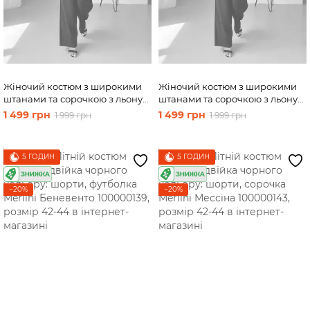
Жіночий костюм з широкими
Жіночий костюм з широкими
штанами та сорочкою з льону
штанами та сорочкою з льону
чорний Merlini Лечче
чорний Merlini Лечче
1 499 грн
1 499 грн
1 999 грн
1 999 грн
100000541, розмір 50-52 (2XL-
100000541, розмір 54-56 (4XL-
3XL)
5XL)
5 ГОДИН
5 ГОДИН
−20%
−20%