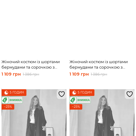
Жіночий костюм із шортами
Жіночий костюм із шортами
бермудами та сорочкою з
бермудами та сорочкою з
льону чорний Merlini Альба
льону чорний Merlini Альба
1 109 грн
1 109 грн
1 386 грн
1 386 грн
100000561, розмір 50-52
100000561, розмір 54-56
5 ГОДИН
5 ГОДИН
−25%
−25%