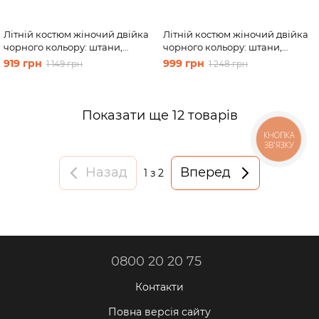
Літній костюм жіночий двійка
Літній костюм жіночий двійка
чорного кольору: штани,
чорного кольору: штани,
футболка Merlini Санремо
сорочка Merlini Авіано
919 грн
999 грн
1 149 грн
1 248 грн
100000147, розмір 42-44
100000151, розмір 42-44
Показати ще 12 товарів
КНОПКА
ЗВ'ЯЗКУ
Назад
Вперед
1
з 2
0800 20 20 75
Контакти
Повна версія сайту