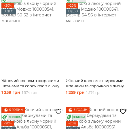
−20%
−20%
ВІДЕО
ВІДЕО
Жіночий костюм з широкими
Жіночий костюм з широкими
штанами та сорочкою з льону
штанами та сорочкою з льону
чорний Merlini Моджо
чорний Merlini Моджо
1 259 грн
1 259 грн
1 574 грн
1 574 грн
100000541, розмір 50-52
100000541, розмір 54-56
5 ГОДИН
5 ГОДИН
−20%
−20%