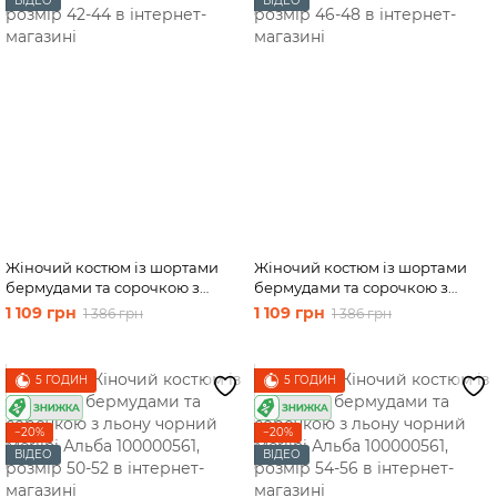
ВІДЕО
ВІДЕО
Жіночий костюм із шортами
Жіночий костюм із шортами
бермудами та сорочкою з
бермудами та сорочкою з
льону чорний Merlini Альба
льону чорний Merlini Альба
1 109 грн
1 109 грн
1 386 грн
1 386 грн
100000561, розмір 42-44
100000561, розмір 46-48
5 ГОДИН
5 ГОДИН
−20%
−20%
ВІДЕО
ВІДЕО