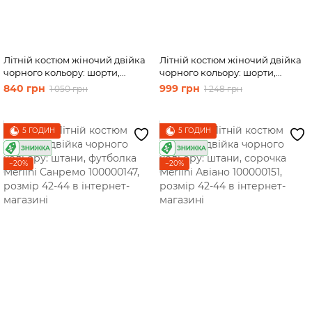
Літній костюм жіночий двійка
Літній костюм жіночий двійка
чорного кольору: шорти,
чорного кольору: шорти,
футболка Merlini Беневенто
сорочка Merlini Мессіна
840 грн
999 грн
1 050 грн
1 248 грн
100000139, розмір 42-44
100000143, розмір 42-44
5 ГОДИН
5 ГОДИН
−20%
−20%