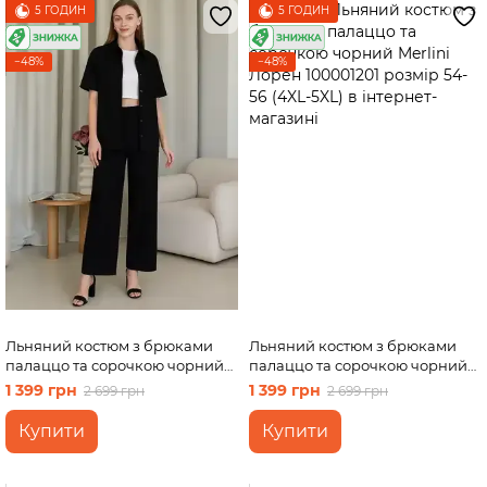
5 ГОДИН
5 ГОДИН
−48%
−48%
Льняний костюм з брюками
Льняний костюм з брюками
палаццо та сорочкою чорний
палаццо та сорочкою чорний
Merlini Лорен 100001201 розмір
Merlini Лорен 100001201 розмір
1 399 грн
1 399 грн
2 699 грн
2 699 грн
46-48 (L-XL)
54-56 (4XL-5XL)
Купити
Купити