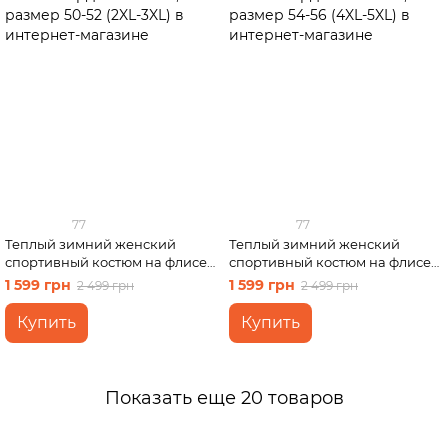
77
77
Теплый зимний женский
Теплый зимний женский
спортивный костюм на флисе
спортивный костюм на флисе
черный Merlini Бордо
бежевый Merlini Бордо
1 599 грн
1 599 грн
2 499 грн
2 499 грн
100001021, размер 50-52 (2XL-
100001026, размер 54-56 (4XL-
3XL)
5XL)
Купить
Купить
Показать еще 20 товаров