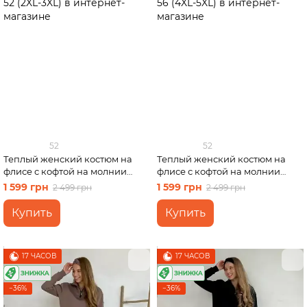
52
52
Теплый женский костюм на
Теплый женский костюм на
флисе с кофтой на молнии
флисе с кофтой на молнии
серый Merlini Анже 100001083,
серый Merlini Анже 100001083,
1 599 грн
1 599 грн
2 499 грн
2 499 грн
размер 50-52 (2XL-3XL)
размер 54-56 (4XL-5XL)
Купить
Купить
17 ЧАСОВ
17 ЧАСОВ
−36%
−36%