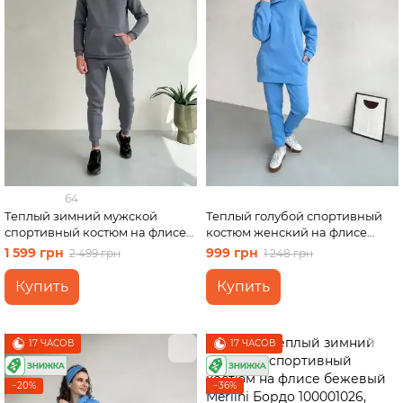
64
Теплый зимний мужской
Теплый голубой спортивный
спортивный костюм на флисе
костюм женский на флисе
серый Merlini Франс
двойка: худи, спортивные
1 599 грн
999 грн
2 499 грн
1 248 грн
100001003, размер 50-52 (2XL-
штаны Брианца 100000182,
3XL)
размер 50-52
Купить
Купить
17 ЧАСОВ
17 ЧАСОВ
−20%
−36%