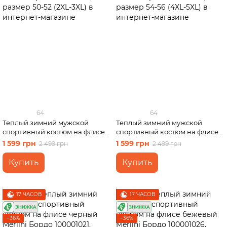
64
64
Теплый зимний мужской
Теплый зимний мужской
спортивный костюм на флисе
спортивный костюм на флисе
черный Merlini Франс
черный Merlini Франс
1 599 грн
1 599 грн
2 499 грн
2 499 грн
100001001, размер 50-52 (2XL-
100001001, размер 54-56 (4XL-
3XL)
5XL)
Купить
Купить
17 ЧАСОВ
17 ЧАСОВ
−36%
−36%