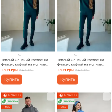
52
52
Теплый женский костюм на
Теплый женский костюм на
флисе с кофтой на молнии
флисе с кофтой на молнии
зелёный Merlini Анже
зелёный Merlini Анже
1 599 грн
1 599 грн
2 499 грн
2 499 грн
100001082, размер 50-52 (2XL-
100001082, размер 54-56 (4XL-
3XL)
5XL)
Купить
Купить
17 ЧАСОВ
17 ЧАСОВ
−36%
−20%