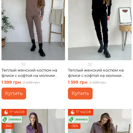
52
52
Теплый женский костюм на
Теплый женский костюм на
флисе с кофтой на молнии
флисе с кофтой на молнии
бежевый Merlini Анже
черный Merlini Анже
1 599 грн
1 599 грн
2 499 грн
2 499 грн
100001084, размер 54-56 (4XL-
100001081, размер 54-56 (4XL-
5XL)
5XL)
Купить
Купить
17 ЧАСОВ
17 ЧАСОВ
−36%
−36%