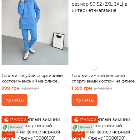
77
Теплый голубой спортивный
Теплый зимний женский
костюм женский на флисе
спортивный костюм на флисе
двойка: худи, спортивные
бежевый Merlini Бордо
999 грн
1 599 грн
1 248 грн
2 499 грн
штаны Брианца 100000182,
100001026, размер 50-52 (2XL-
размер 54-56
3XL)
Купить
Купить
17 ЧАСОВ
17 ЧАСОВ
−36%
−36%