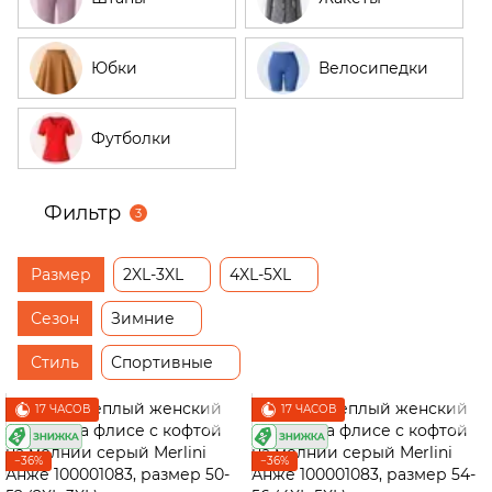
Юбки
Велосипедки
Футболки
Фильтр
3
Размер
2XL-3XL
4XL-5XL
Сезон
Зимние
Стиль
Спортивные
17 ЧАСОВ
17 ЧАСОВ
−36%
−36%