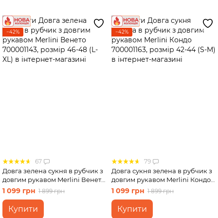
−42%
−42%
67
79
Довга зелена сукня в рубчик з
Довга сукня зелена в рубчик з
довгим рукавом Merlini Венето
довгим рукавом Merlini Кондо
700001143, розмір 46-48 (L-XL)
700001163, розмір 42-44 (S-M)
1 099 грн
1 099 грн
1 899 грн
1 899 грн
Купити
Купити