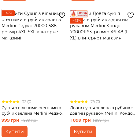
−47%
−42%
32
79
Сукня з вільними стегнами в
Довга сукня зелена в рубчик з
рубчик зелена Merlini Реджо
довгим рукавом Merlini Кондо
700001588 розмір 4XL-5XL
700001163, розмір 46-48 (L-XL)
999 грн
1 099 грн
1 899 грн
1 899 грн
Купити
Купити