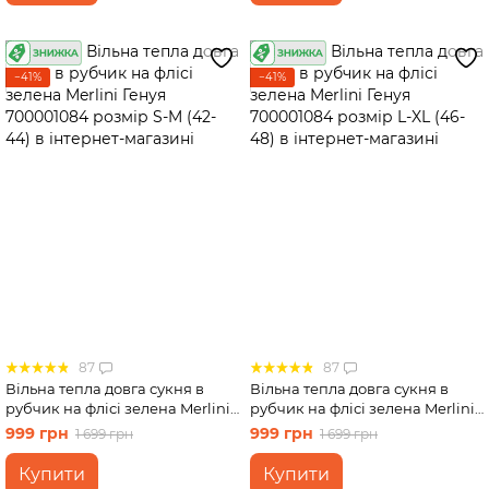
−41%
−41%
87
87
Вільна тепла довга сукня в
Вільна тепла довга сукня в
рубчик на флісі зелена Merlini
рубчик на флісі зелена Merlini
Генуя 700001084 розмір S-M
Генуя 700001084 розмір L-XL
999 грн
999 грн
1 699 грн
1 699 грн
(42-44)
(46-48)
Купити
Купити