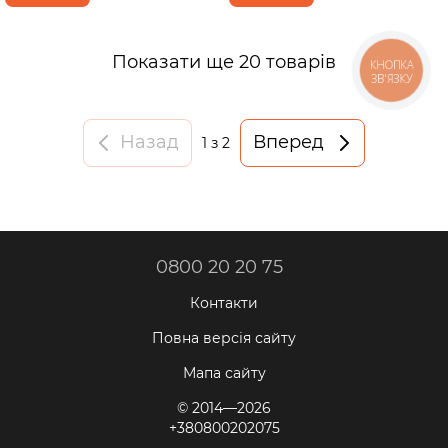
Показати ще 20 товарів
КНОПКА
ЗВ'ЯЗКУ
Назад
Вперед
1
з 2
0800 20 20 75
Контакти
Повна версія сайту
Мапа сайту
© 2014—2026
+380800202075