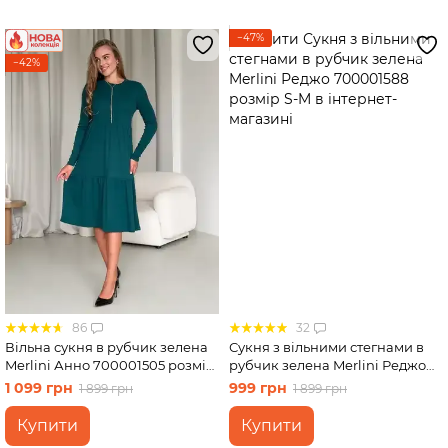
−47%
−42%
86
32
Вільна сукня в рубчик зелена
Сукня з вільними стегнами в
Merlini Анно 700001505 розмір
рубчик зелена Merlini Реджо
L-XL
700001588 розмір S-M
1 099 грн
999 грн
1 899 грн
1 899 грн
Купити
Купити