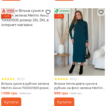
−42%
−41%
86
96
Вільна сукня в рубчик зелена
Вільна тепла довга сукня в
Merlini Анно 700001505 розмір
рубчик на флісі зелена Merlini
2XL-3XL
Мартен 700001104 розмір S-M
1 099 грн
999 грн
1 899 грн
1 699 грн
(42-44)
Купити
Купити