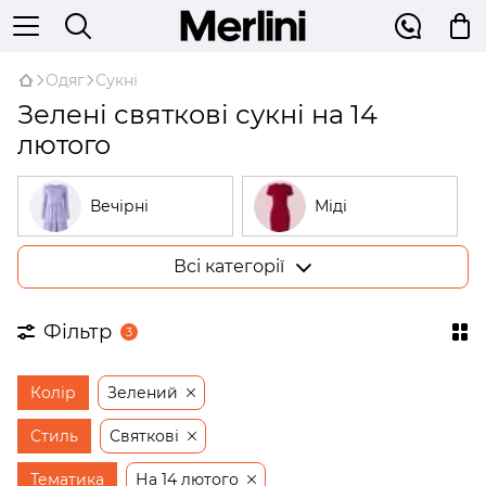
Одяг
Сукні
Зелені святкові сукні на 14
лютого
Вечірні
Міді
Всі категорії
Великі розміри
У рубчик
Фільтр
3
На запах
Трикотажні
Колір
Зелений
Бежеві
Відкриті плечі
Стиль
Святкові
Тематика
На 14 лютого
Сукні-трапеції