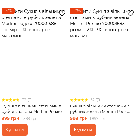
−47%
−47%
32
32
Сукня з вільними стегнами в
Сукня з вільними стегнами в
рубчик зелена Merlini Реджо
рубчик зелена Merlini Реджо
700001588 розмір L-XL
700001585 розмір 2XL-3XL
999 грн
999 грн
1 899 грн
1 899 грн
Купити
Купити