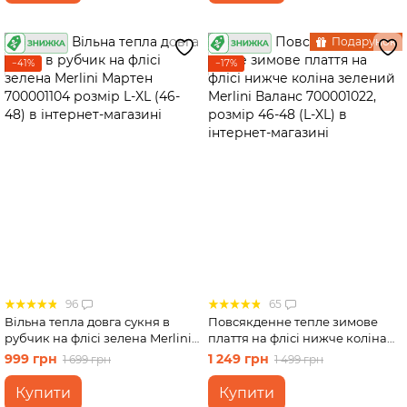
Подарунок
−41%
−17%
96
65
Вільна тепла довга сукня в
Повсякденне тепле зимове
рубчик на флісі зелена Merlini
плаття на флісі нижче коліна
Мартен 700001104 розмір L-XL
зелений Merlini Валанс
999 грн
1 249 грн
1 699 грн
1 499 грн
(46-48)
700001022, розмір 46-48 (L-XL)
Купити
Купити