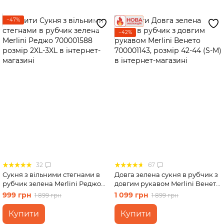
−47%
−42%
32
67
Сукня з вільними стегнами в
Довга зелена сукня в рубчик з
рубчик зелена Merlini Реджо
довгим рукавом Merlini Венето
700001588 розмір 2XL-3XL
700001143, розмір 42-44 (S-M)
999 грн
1 099 грн
1 899 грн
1 899 грн
Купити
Купити