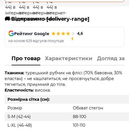
🚚 Відправимо [delivery-range]
Рейтинг Google
4,6
на основі 629 відгуків покупців
Про товар
Характеристики
Догляд за
Тканина:
турецький рубчик на флісі (70% бавовна, 30%
еластан) – не кашлатиться, не просвічується, добре
тягнеться, приємний до тіла.
Еластичність:
висока.
Розмірна сітка (см):
Розмір
Обхват стегон
S-M (42-44)
88-100
L-XL (46-48)
101-110