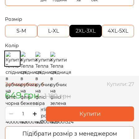
Розмір
S-M
L-XL
2XL-3XL
4XL-5XL
Колір
Залишилось:
4
Купили: 27
649 грн
1 199 грн
Купити
Підібрати розмір з менеджером