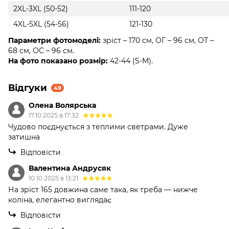
2XL-3XL (50-52)
111-120
4XL-5XL (54-56)
121-130
Параметри фотомоделі:
зріст – 170 см, ОГ – 96 см, ОТ –
68 см, ОС – 96 см.
На фото показано розмір:
42-44 (S-M).
Відгуки
49
Олена Волярська
17.10.2025 в 17:32
Чудово поєднується з теплими светрами. Дуже
затишна
Відповісти
Валентина Андрусяк
10.10.2025 в 13:21
На зріст 165 довжина саме така, як треба — нижче
коліна, елегантно виглядає
Відповісти