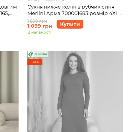
 довгим
Сукня нижче колін в рубчик синя
165,
Merlini Арма 700001683 розмір 4XL-
5XL
1 899 грн
Купити
1 099 грн
В наявності
−30%