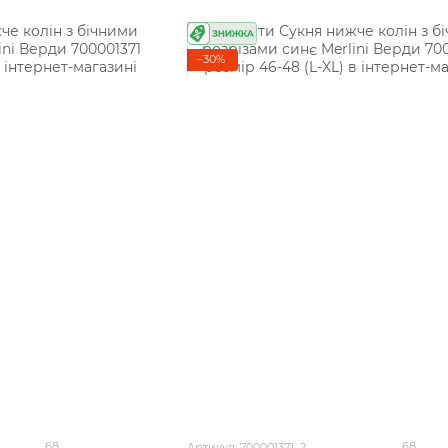
−30%
68
68
Артикул: 700001371_2