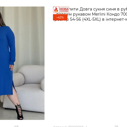
−42%
68
79
Артикул: 700001165_4