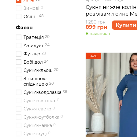
Літні
Сукня нижче колін
0
Зимові
розрізами синє Me
48
Осінні
700001367 розмір 5
1 286 грн
Купити
899 грн
Фасон
В наявності
20
Трапеція
24
А-силует
28
Футляр
−42%
24
Бебі дол
20
Сукня-кльош
З пишною
20
спідницею
36
Сукня-водолазка
0
Сукня-світшот
0
Сукня-светр
0
Сукня-футболка
0
Сукня-майка
0
Сукня-худі