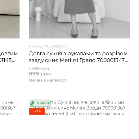
51
Артикул: 700001347_1
 довгим
Довга сукня з рукавами та розрізом
1145,
ззаду синє Merlini Градо 700001347
розмір 42-44 (S-M)
1 286 грн
899 грн
Немає в наявності
−30%