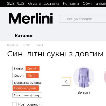
SIZE PLUS
Оплата і доставка
Контакти
Обмін та по
Перейти до основного контенту
Договір публічної оферти
Каталог
Головна
Одяг
Сукні
Сині літні сукні з довги
Колір:
Синій
Сезон:
Літні
Довжина рукава:
Довгий рукав
Вечірні
Очистити фільтр
24
Розпродаж