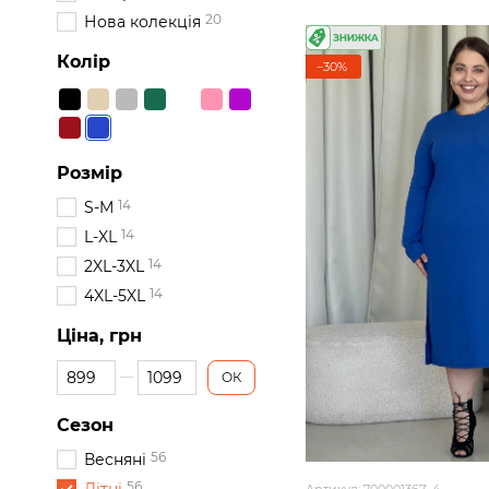
20
Нова колекція
Колір
−30%
Розмір
14
S-M
14
L-XL
14
2XL-3XL
14
4XL-5XL
Ціна, грн
Від Ціна, грн
До Ціна, грн
ОК
Сезон
56
Весняні
56
Артикул: 700001367_4