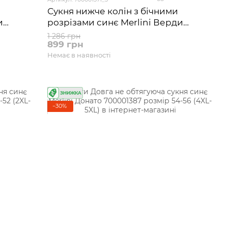
Сукня нижче колін з бічними
и
розрізами синє Merlini Верди
700001371 розмір 50-52 (2XL-3XL)
1 286 грн
899 грн
Немає в наявності
−30%