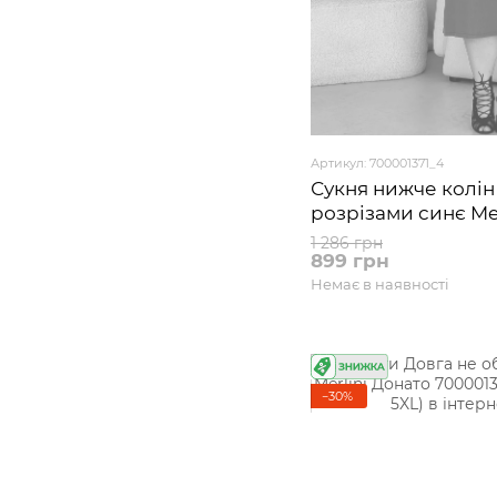
Артикул: 700001371_4
Сукня нижче колін
розрізами синє Me
700001371 розмір 5
1 286 грн
899 грн
Немає в наявності
−30%