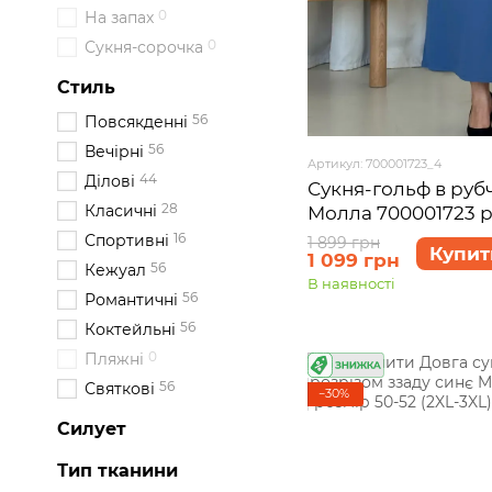
0
На запах
0
Сукня-сорочка
Стиль
56
Повсякденні
56
Вечірні
Артикул: 700001723_4
44
Ділові
Сукня-гольф в рубч
28
Класичні
Молла 700001723 р
16
Спортивні
1 899 грн
Купит
1 099 грн
56
Кежуал
В наявності
56
Романтичні
56
Коктейльні
0
Пляжні
56
Святкові
−30%
Силует
Тип тканини