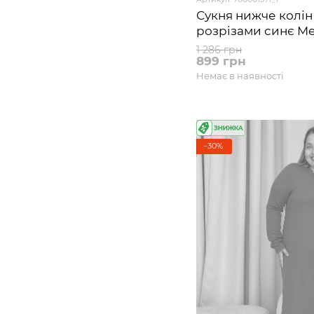
Сукня нижче колін
розрізами синє Me
700001371 розмір 4
1 286 грн
899 грн
Немає в наявності
−30%