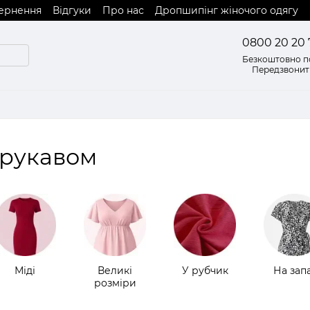
вернення
Відгуки
Про нас
Дропшипінг жіночого одягу
0800 20 20 
Безкоштовно по
Передзвонит
м рукавом
Міді
Великі
У рубчик
На зап
розміри