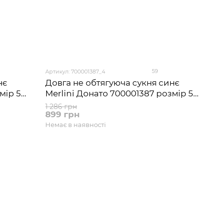
59
Артикул: 700001387_4
нє
Довга не обтягуюча сукня синє
мір 50-
Merlini Донато 700001387 розмір 54-
56 (4XL-5XL)
1 286 грн
899 грн
Немає в наявності