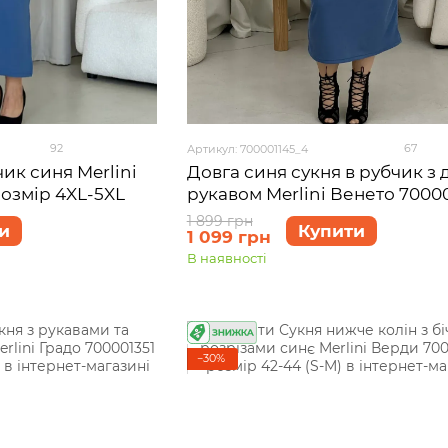
92
67
Артикул: 700001145_4
ик синя Merlini
Довга синя сукня в рубчик з
озмір 4XL-5XL
рукавом Merlini Венето 70000
розмір 54-56 (4XL-5XL)
1 899 грн
и
Купити
1 099 грн
В наявності
−30%