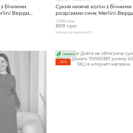
 з бічними
Сукня нижче колін з бічними
rlini Верди
розрізами синє Merlini Верд
2-44 (S-M)
700001371 розмір 46-48 (L-XL)
1 286 грн
899 грн
Немає в наявності
−30%