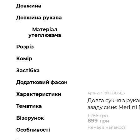
Довжина
Довжина рукава
Матеріал
утеплювача
Розріз
Комір
Застібка
Додатковий фасон
Артикул: 700001351_3
Характеристики
Довга сукня з рук
Тематика
ззаду синє Merlini
розмір 50-52 (2XL-
1 286 грн
Візерунок
899 грн
Немає в наявності
Особливості