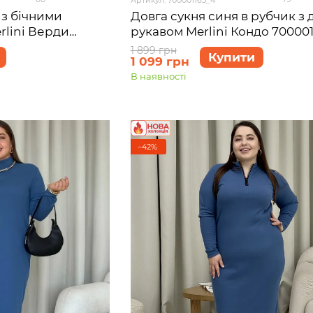
 з бічними
Довга сукня синя в рубчик з
rlini Верди
рукавом Merlini Кондо 700001
4-56 (4XL-5XL)
розмір 54-56 (4XL-5XL)
1 899 грн
Купити
1 099 грн
В наявності
−42%