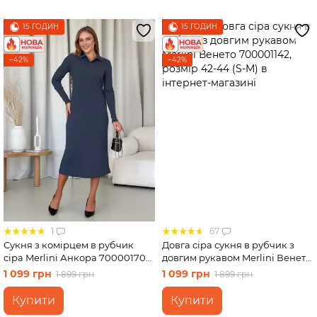
15 ГОДИН
15 ГОДИН
−42%
−42%
1
67
Сукня з комірцем в рубчик
Довга сіра сукня в рубчик з
сіра Merlini Анкора 700001704
довгим рукавом Merlini Венето
розмір S-M
700001142, розмір 42-44 (S-M)
1 099 грн
1 099 грн
1 899 грн
1 899 грн
Купити
Купити