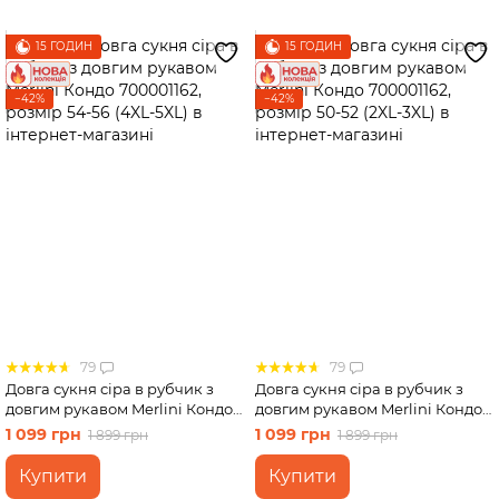
15 ГОДИН
15 ГОДИН
−42%
−42%
79
79
Довга сукня сіра в рубчик з
Довга сукня сіра в рубчик з
довгим рукавом Merlini Кондо
довгим рукавом Merlini Кондо
700001162, розмір 54-56 (4XL-
700001162, розмір 50-52 (2XL-
1 099 грн
1 099 грн
1 899 грн
1 899 грн
5XL)
3XL)
Купити
Купити