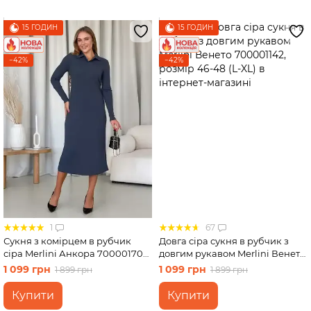
15 ГОДИН
15 ГОДИН
−42%
−42%
1
67
Сукня з комірцем в рубчик
Довга сіра сукня в рубчик з
сіра Merlini Анкора 700001704
довгим рукавом Merlini Венето
розмір L-XL
700001142, розмір 46-48 (L-XL)
1 099 грн
1 099 грн
1 899 грн
1 899 грн
Купити
Купити