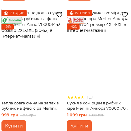
15 ГОДИН
15 ГОДИН
−29%
−42%
1
Тепла довга сукня на запах в
Сукня з комірцем в рубчик
рубчик на флісі сіра Merlini
сіра Merlini Анкора 700001704
Аппо 700001443 розмір 2XL-
розмір 4XL-5XL
999 грн
1 099 грн
1 399 грн
1 899 грн
3XL (50-52)
Купити
Купити