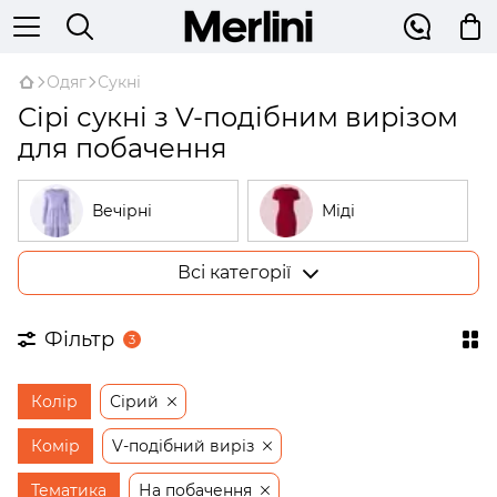
Одяг
Сукні
Сірі сукні з V-подібним вирізом
для побачення
Вечірні
Міді
Всі категорії
Великі розміри
У рубчик
Фільтр
3
На запах
Трикотажні
Колір
Сірий
Бежеві
Відкриті плечі
Комір
V-подібний виріз
Тематика
На побачення
Сукні-трапеції