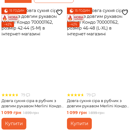
15 ГОДИН
15 ГОДИН
−42%
−42%
79
79
Довга сукня сіра в рубчик з
Довга сукня сіра в рубчик з
довгим рукавом Merlini Кондо
довгим рукавом Merlini Кондо
700001162, розмір 42-44 (S-M)
700001162, розмір 46-48 (L-XL)
1 099 грн
1 099 грн
1 899 грн
1 899 грн
Купити
Купити