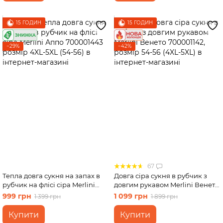
15 ГОДИН
15 ГОДИН
−29%
−42%
67
Тепла довга сукня на запах в
Довга сіра сукня в рубчик з
рубчик на флісі сіра Merlini
довгим рукавом Merlini Венето
Аппо 700001443 розмір 4XL-
700001142, розмір 54-56 (4XL-
999 грн
1 099 грн
1 399 грн
1 899 грн
5XL (54-56)
5XL)
Купити
Купити