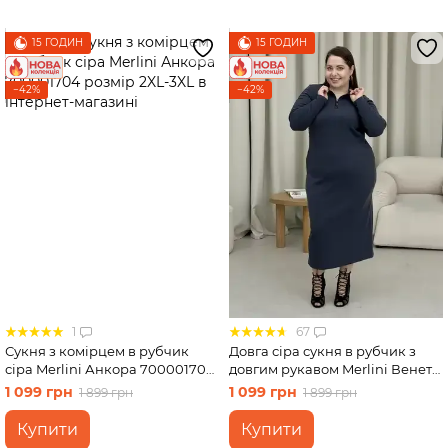
15 ГОДИН
15 ГОДИН
−42%
−42%
1
67
Сукня з комірцем в рубчик
Довга сіра сукня в рубчик з
сіра Merlini Анкора 700001704
довгим рукавом Merlini Венето
розмір 2XL-3XL
700001142, розмір 50-52 (2XL-
1 099 грн
1 099 грн
1 899 грн
1 899 грн
3XL)
Купити
Купити