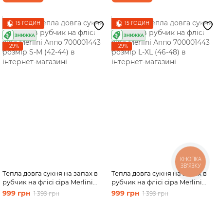
15 ГОДИН
15 ГОДИН
−29%
−29%
КНОПКА
ЗВ'ЯЗКУ
Тепла довга сукня на запах в
Тепла довга сукня на запах в
рубчик на флісі сіра Merlini
рубчик на флісі сіра Merlini
Аппо 700001443 розмір S-M
Аппо 700001443 розмір L-XL
999 грн
999 грн
1 399 грн
1 399 грн
(42-44)
(46-48)