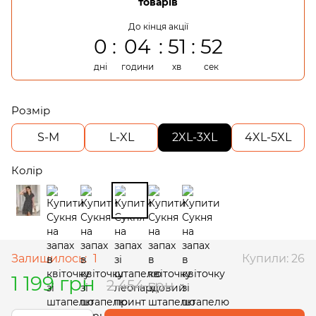
товарів
До кінця акції
0
04
51
52
дні
години
хв
сек
Розмір
S-M
L-XL
2XL-3XL
4XL-5XL
Колір
Залишилось:
1
Купили: 26
1 199 грн
2 454 грн