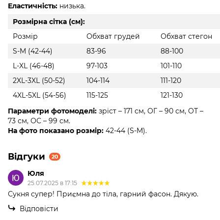
Еластичність:
низька.
Розмірна сітка (см):
Розмір
Обхват грудей
Обхват стегон
S-M (42-44)
83-96
88-100
L-XL (46-48)
97-103
101-110
2XL-3XL (50-52)
104-114
111-120
4XL-5XL (54-56)
115-125
121-130
Параметри фотомоделі:
зріст – 171 см, ОГ – 90 см, ОТ –
73 см, ОС – 99 см.
На фото показано розмір:
42-44 (S-M).
Відгуки
20
Юля
25.07.2025 в 17:15
Сукня супер! Приємна до тіла, гарний фасон. Дякую.
Відповісти