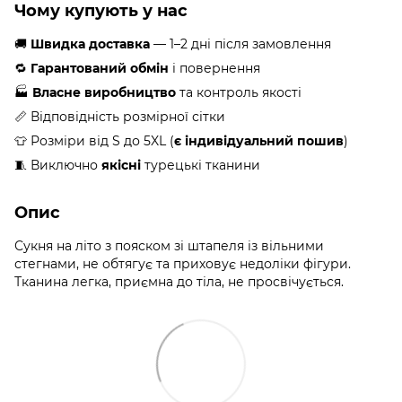
Чому купують у нас
🚚
Швидка доставка
— 1–2 дні після замовлення
🔁
Гарантований обмін
і повернення
🏭
Власне виробництво
та контроль якості
📏 Відповідність розмірної сітки
👕 Розміри від S до 5XL (
є індивідуальний пошив
)
🧵 Виключно
якісні
турецькі тканини
Опис
Сукня на літо з пояском зі штапеля із вільними
стегнами, не обтягує та приховує недоліки фігури.
Тканина легка, приємна до тіла, не просвічується.