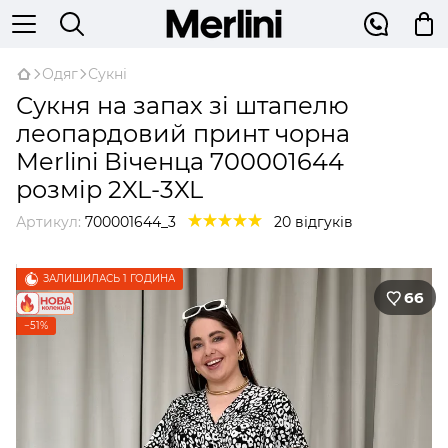
Одяг
Сукні
Сукня на запах зі штапелю
леопардовий принт чорна
Merlini Віченца 700001644
розмір 2XL-3XL
Артикул:
700001644_3
20 відгуків
ЗАЛИШИЛАСЬ 1 ГОДИНА
66
−51%