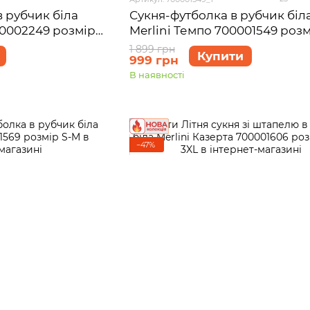
в рубчик біла
Сукня-футболка в рубчик біл
00002249 розмір
Merlini Темпо 700001549 розм
1 899 грн
Купити
999 грн
В наявності
−47%