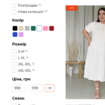
16
Розпродаж
−47%
28
Нова колекція
Колір
Розмір
16
S-M
16
L-XL
16
2XL-3XL
16
4XL-5XL
Ціна, грн
Від Ціна, грн
До Ціна, грн
ОК
Сезон
Артикул: 700001589_3