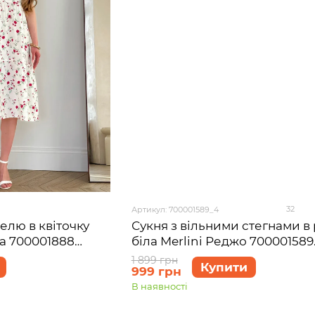
32
Артикул: 700001589_4
Сукня з вільними стегнами в
пелю в квіточку
біла Merlini Реджо 700001589
та 700001888
розмір 4XL-5XL
1 899 грн
Купити
999 грн
В наявності