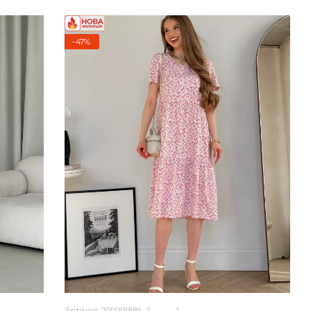
−47%
Артикул: 700001885_2
1