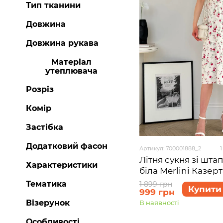
Тип тканини
Довжина
Довжина рукава
Матеріал
утеплювача
Розріз
Комір
Застібка
Додатковий фасон
Артикул: 700001888_2
1
Літня сукня зі шта
Характеристики
біла Merlini Казер
розмір L-XL
Тематика
1 899 грн
Купити
999 грн
Візерунок
В наявності
Особливості