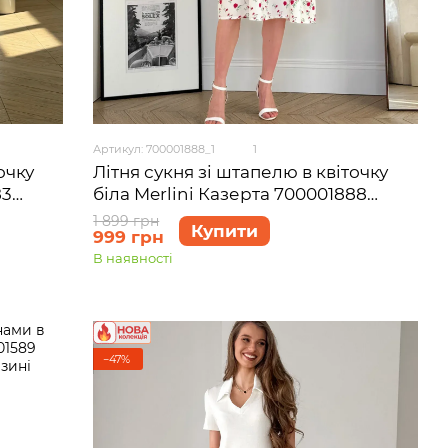
Артикул: 700001888_1
1
очку
Літня сукня зі штапелю в квіточку
83
біла Merlini Казерта 700001888
розмір S-M
1 899 грн
Купити
999 грн
В наявності
−47%