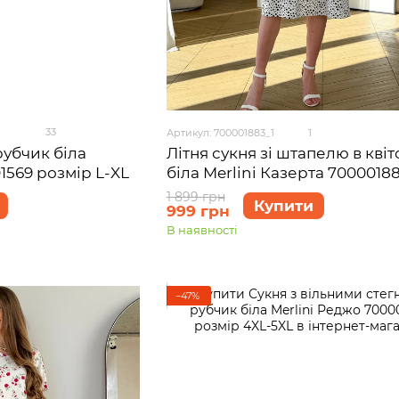
33
Артикул: 700001883_1
1
рубчик біла
Літня сукня зі штапелю в квіт
1569 розмір L-XL
біла Merlini Казерта 7000018
розмір S-M
1 899 грн
Купити
999 грн
В наявності
−47%