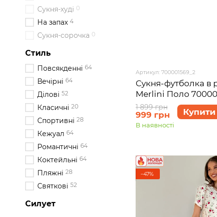
0
Сукня-худі
4
На запах
0
Сукня-сорочка
Стиль
64
Повсякденні
Артикул: 700001569_2
64
Вечірні
Сукня-футболка в 
Merlini Поло 70000
52
Ділові
1 899 грн
20
Класичні
Купити
999 грн
28
Спортивні
В наявності
64
Кежуал
64
Романтичні
64
Коктейльні
28
Пляжні
−47%
52
Святкові
Силует