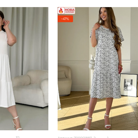
−47%
32
Артикул: 700001883_2
1