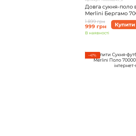
Довга сукня-поло 
Merlini Бергамо 7
L-XL
1 899 грн
Купити
999 грн
В наявності
−47%