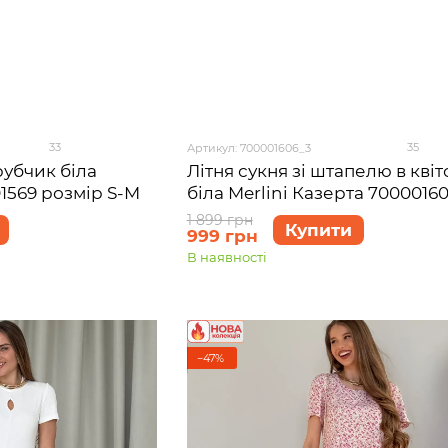
33
35
Артикул: 700001606_3
рубчик біла
Літня сукня зі штапелю в квіт
1569 розмір S-M
біла Merlini Казерта 7000016
розмір 2XL-3XL
1 899 грн
Купити
999 грн
В наявності
−47%