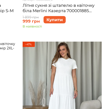
а
Літня сукня зі штапелю в квіточку
ір S-M
біла Merlini Казерта 700001885
розмір L-XL
1 899 грн
Купити
999 грн
В наявності
−47%