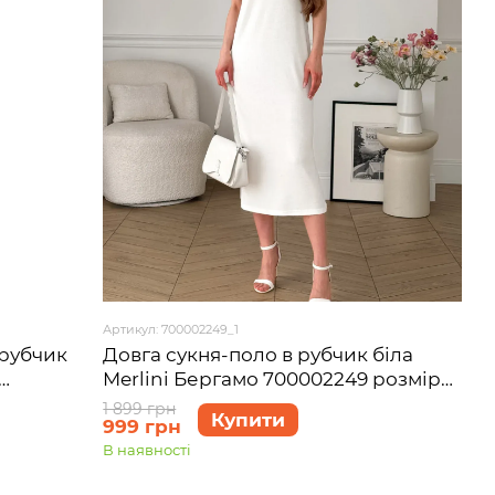
Артикул: 700002249_1
 рубчик
Довга сукня-поло в рубчик біла
Merlini Бергамо 700002249 розмір
S-M
1 899 грн
Купити
999 грн
В наявності