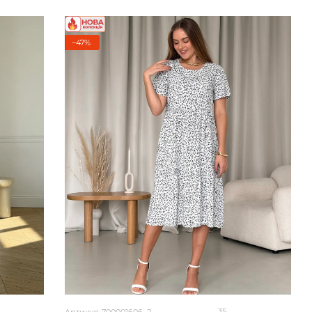
−47%
35
Артикул: 700001606_2