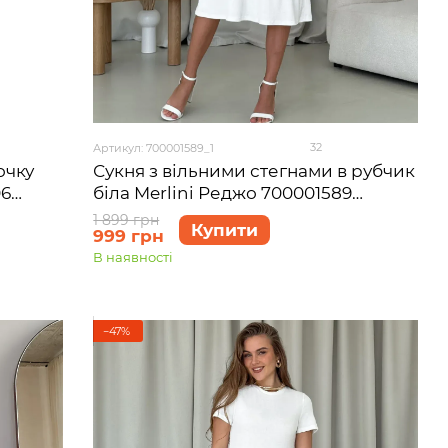
32
Артикул: 700001589_1
очку
Сукня з вільними стегнами в рубчик
06
біла Merlini Реджо 700001589
розмір S-M
1 899 грн
Купити
999 грн
В наявності
−47%