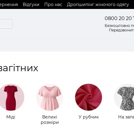
вернення
Відгуки
Про нас
Дропшипінг жіночого одягу
0800 20 20 
Безкоштовно по
Передзвонит
 вагітних
Міді
Великі
У рубчик
На зап
розміри