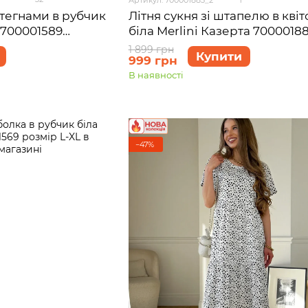
стегнами в рубчик
Літня сукня зі штапелю в квіт
 700001589
біла Merlini Казерта 7000018
розмір L-XL
1 899 грн
Купити
999 грн
В наявності
−47%