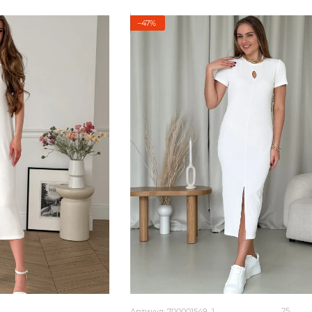
−47%
25
Артикул: 700001549_1