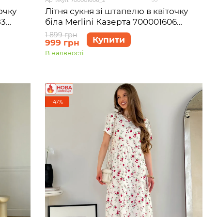
Літня сукня зі штапелю в квіточку
очку
біла Merlini Казерта 700001606
83
розмір L-XL
1 899 грн
Купити
999 грн
В наявності
−47%