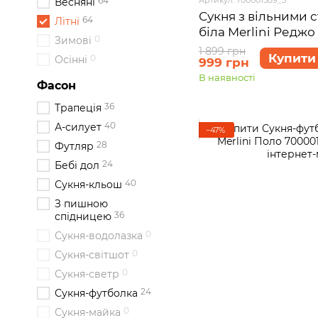
64
Весняні
Сукня з вільними 
64
Літні
біла Merlini Реджо
0
Зимові
розмір 2XL-3XL
1 899 грн
Купити
0
Осінні
999 грн
В наявності
Фасон
36
Трапеція
40
А-силует
−47%
28
Футляр
24
Бебі дол
40
Сукня-кльош
З пишною
36
спідницею
0
Сукня-водолазка
0
Сукня-світшот
0
Сукня-светр
24
Сукня-футболка
0
Сукня-майка