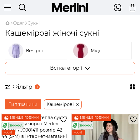
Одяг
Сукні
Кашемірові жіночі сукні
Вечірні
Міді
Всі категорії
Великі розміри
У рубчик
Фільтр
1
На запах
Трикотажні
Тип тканини
Кашемірові
Бежеві
Відкриті плечі
МЕНШЕ ГОДИНИ
МЕНШЕ ГОДИНИ
Сукні-трапеції
−33%
−33%