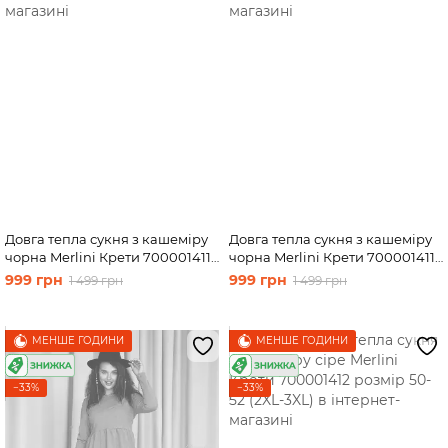
Довга тепла сукня з кашеміру
Довга тепла сукня з кашеміру
чорна Merlini Крети 700001411
чорна Merlini Крети 700001411
розмір 50-52 (2XL-3XL)
розмір 54-56 (4XL-54XL)
999 грн
999 грн
1 499 грн
1 499 грн
МЕНШЕ ГОДИНИ
МЕНШЕ ГОДИНИ
−33%
−33%