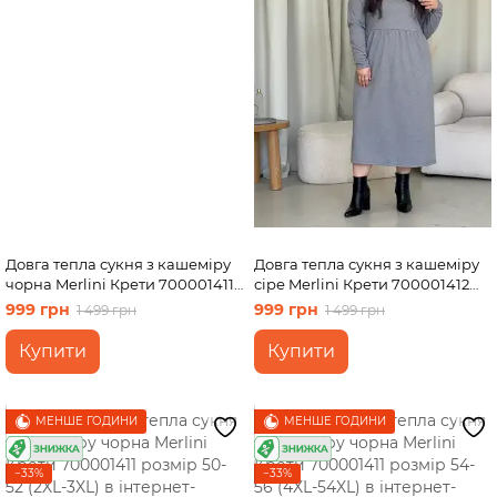
Довга тепла сукня з кашеміру
Довга тепла сукня з кашеміру
чорна Merlini Крети 700001411
сіре Merlini Крети 700001412
розмір 46-48 (L-XL)
розмір 54-56 (4XL-54XL)
999 грн
999 грн
1 499 грн
1 499 грн
Купити
Купити
МЕНШЕ ГОДИНИ
МЕНШЕ ГОДИНИ
−33%
−33%