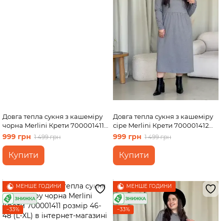
Довга тепла сукня з кашеміру
Довга тепла сукня з кашеміру
чорна Merlini Крети 700001411
сіре Merlini Крети 700001412
розмір 42-44 (S-M)
розмір 46-48 (L-XL)
999 грн
999 грн
1 499 грн
1 499 грн
Купити
Купити
МЕНШЕ ГОДИНИ
МЕНШЕ ГОДИНИ
−33%
−33%