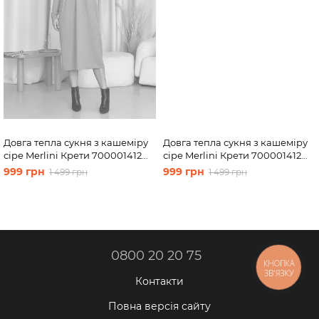
Довга тепла сукня з кашеміру
Довга тепла сукня з кашеміру
сіре Merlini Крети 700001412
сіре Merlini Крети 700001412
розмір 42-44 (S-M)
розмір 50-52 (2XL-3XL)
999 грн
999 грн
1 499 грн
1 499 грн
0800 20 20 75
КНОПКА
ЗВ'ЯЗКУ
Контакти
Повна версія сайту