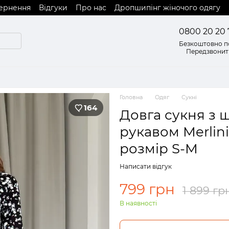
вернення
Відгуки
Про нас
Дропшипінг жіночого одягу
0800 20 20 
Безкоштовно по
Передзвонит
Головна
Одяг
Сукні
164
Довга сукня з 
рукавом Merlin
розмір S-M
Написати відгук
799 грн
1 899 гр
В наявності