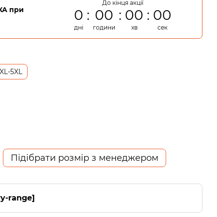
До кінця акції
А при
0
00
00
00
дні
години
хв
сек
XL-5XL
Підібрати розмір з менеджером
ry-range]