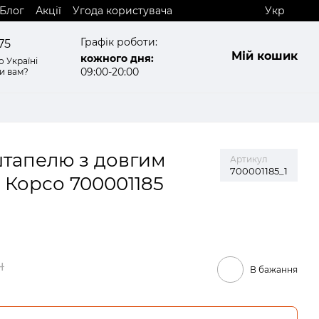
Блог
Акції
Угода користувача
Укр
Графік роботи:
75
Мій кошик
кожного дня:
 Україні
09:00-20:00
и вам?
штапелю з довгим
Артикул
700001185_1
i Корсо 700001185
н
В бажання