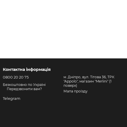
Контактна інформація
0800 20 20 75
м. Дніпро, вул. Тітова 36, ТРК
"Appolo", магазин "Merlini" (1
Безкоштовно по Україні
поверх)
Передзвонити вам?
Мапа проїзду
Telegram