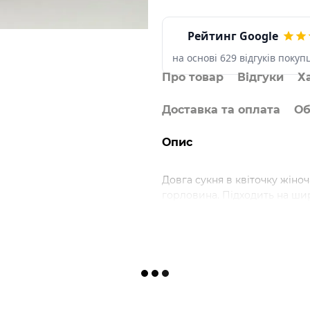
Рейтинг Google
на основі 629 відгуків покуп
Про товар
Відгуки
Х
Доставка та оплата
Об
Опис
Довга сукня в квіточку жіно
горловина. Підходить на шир