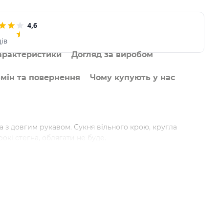
4,6
ців
арактеристики
Догляд за виробом
мін та повернення
Чому купують у нас
ча з довгим рукавом. Сукня вільного крою, кругла
окі стегна, облягати не буде.