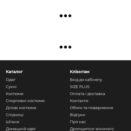
Каталог
Клієнтам
Одяг
Вхід до кабінету
Сукні
SIZE PLUS
Костюми
Оплата і доставка
Спортивні костюми
Контакти
Ділові костюми
Обмін та повернення
Спідниці
Відгуки
Штани
Про нас
Домашній одяг
Дропшипінг жіночого