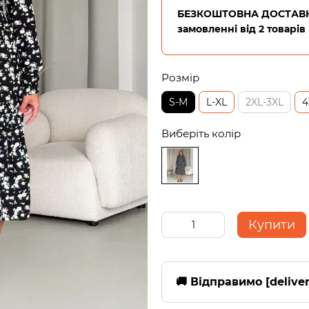
БЕЗКОШТОВНА ДОСТАВК
замовленні від 2 товарів
Розмір
S-M
L-XL
2XL-3XL
4
Виберіть колір
Купити
🚚 Відправимо [delive