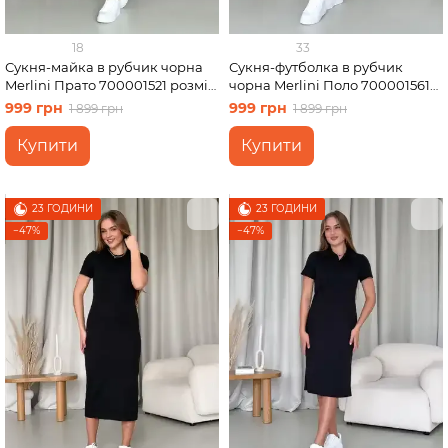
18
33
Сукня-майка в рубчик чорна
Сукня-футболка в рубчик
Merlini Прато 700001521 розмір
чорна Merlini Поло 700001561
L-XL
розмір L-XL
999 грн
999 грн
1 899 грн
1 899 грн
Купити
Купити
23 ГОДИНИ
23 ГОДИНИ
−47%
−47%