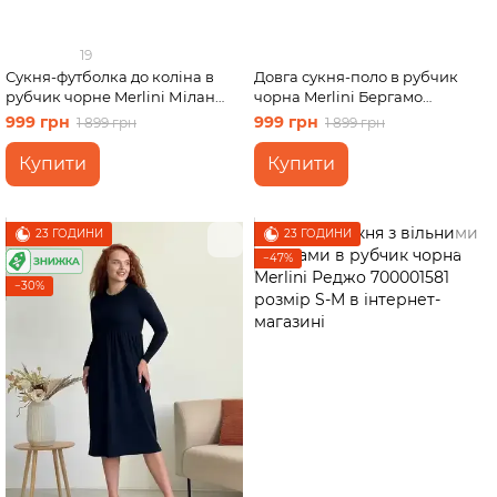
19
Сукня-футболка до коліна в
Довга сукня-поло в рубчик
рубчик чорне Merlini Мілан
чорна Merlini Бергамо
700000141 розмір 50-52 (2XL-
700002241 розмір 2XL-3XL
999 грн
999 грн
1 899 грн
1 899 грн
3XL)
Купити
Купити
23 ГОДИНИ
23 ГОДИНИ
−47%
−30%