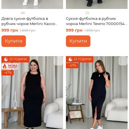
66
25
Довга сукня-футболка в
Сукня-футболка в рубчик
рубчик чорне Merlini Кассо
чорна Merlini Темпо 700001541
700000121 розмір 46-48 (L-XL)
розмір 2XL-3XL
999 грн
999 грн
1 899 грн
1 899 грн
Купити
Купити
23 ГОДИНИ
23 ГОДИНИ
−47%
−47%