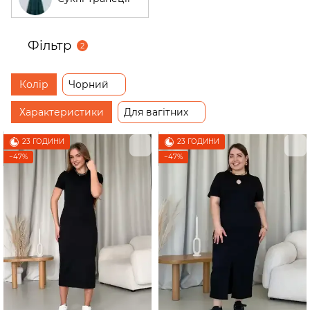
Фільтр
2
Колір
Чорний
Характеристики
Для вагітних
23 ГОДИНИ
23 ГОДИНИ
−47%
−47%