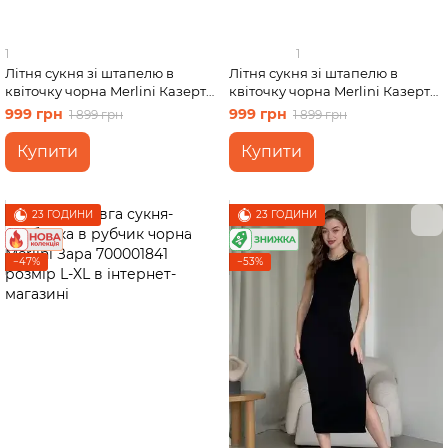
1
1
Літня сукня зі штапелю в
Літня сукня зі штапелю в
квіточку чорна Merlini Казерта
квіточку чорна Merlini Казерта
700001881 розмір 4XL-5XL
700001881 розмір S-M
999 грн
999 грн
1 899 грн
1 899 грн
Купити
Купити
23 ГОДИНИ
23 ГОДИНИ
−47%
−53%