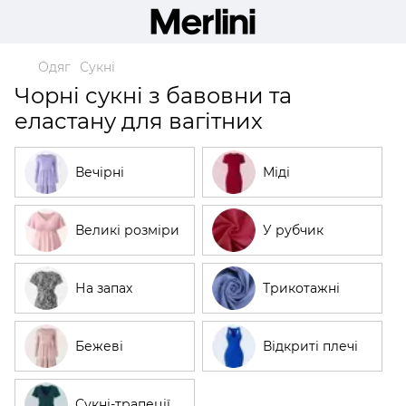
Одяг
Сукні
Чорні сукні з бавовни та
еластану для вагітних
Вечірні
Міді
Великі розміри
У рубчик
На запах
Трикотажні
Бежеві
Відкриті плечі
Сукні-трапеції