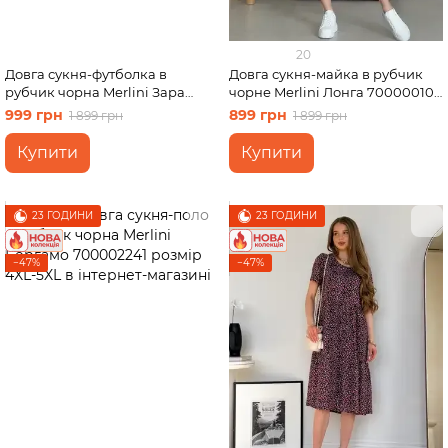
20
Довга сукня-футболка в
Довга сукня-майка в рубчик
рубчик чорна Merlini Зара
чорне Merlini Лонга 700000101
700001841 розмір L-XL
розмір 46-48 (L-XL)
999 грн
899 грн
1 899 грн
1 899 грн
Купити
Купити
23 ГОДИНИ
23 ГОДИНИ
−47%
−47%