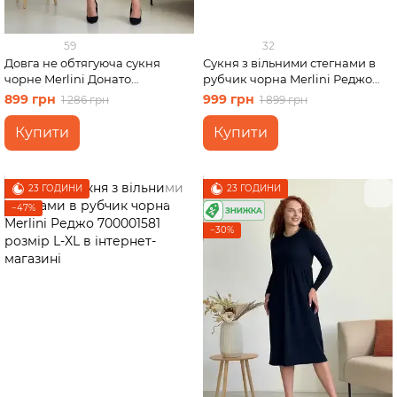
59
32
Довга не обтягуюча сукня
Сукня з вільними стегнами в
чорне Merlini Донато
рубчик чорна Merlini Реджо
700001381 розмір 46-48 (L-XL)
700001581 розмір S-M
899 грн
999 грн
1 286 грн
1 899 грн
Купити
Купити
23 ГОДИНИ
23 ГОДИНИ
−47%
−30%