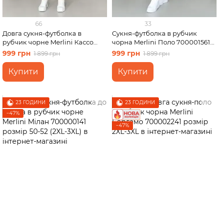
66
33
Довга сукня-футболка в
Сукня-футболка в рубчик
рубчик чорне Merlini Кассо
чорна Merlini Поло 700001561
700000121 розмір 42-44 (S-M)
розмір S-M
999 грн
999 грн
1 899 грн
1 899 грн
Купити
Купити
23 ГОДИНИ
23 ГОДИНИ
−47%
−47%