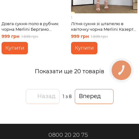
1
Довга сукня-поло в рубчик
Літня сукня зі штапелю в
чорна Merlini Бергамо
квіточку чорна Merlini Казерта
700002241 розмір 4XL-5XL
700001884 розмір L-XL
999 грн
999 грн
1 899 грн
1 899 грн
Купити
Купити
Показати ще 20 товарів
Назад
Вперед
1
з 8
0800 20 20 75