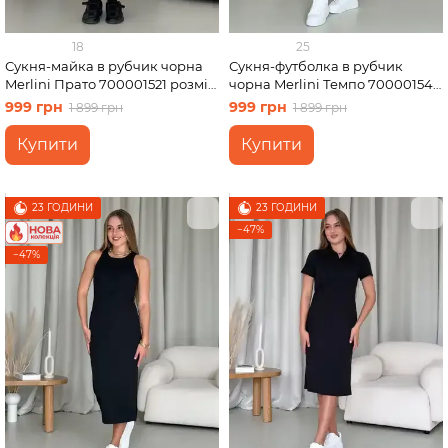
18
25
Сукня-майка в рубчик чорна
Сукня-футболка в рубчик
Merlini Прато 700001521 розмір
чорна Merlini Темпо 700001541
2XL-3XL
розмір L-XL
999 грн
999 грн
1 899 грн
1 899 грн
Купити
Купити
23 ГОДИНИ
23 ГОДИНИ
−47%
−47%