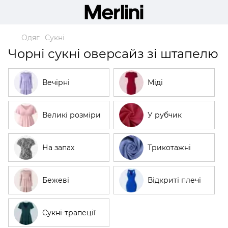
Одяг
Сукні
Чорні сукні оверсайз зі штапелю
Вечірні
Міді
Великі розміри
У рубчик
На запах
Трикотажні
Бежеві
Відкриті плечі
Сукні-трапеції