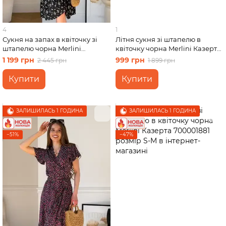
4
1
Сукня на запах в квіточку зі
Літня сукня зі штапелю в
штапелю чорна Merlini
квіточку чорна Merlini Казерта
Віченца 700002206 розмір
700001881 розмір 4XL-5XL
1 199 грн
999 грн
2 445 грн
1 899 грн
2XL-3XL
Купити
Купити
ЗАЛИШИЛАСЬ 1 ГОДИНА
ЗАЛИШИЛАСЬ 1 ГОДИНА
−51%
−47%