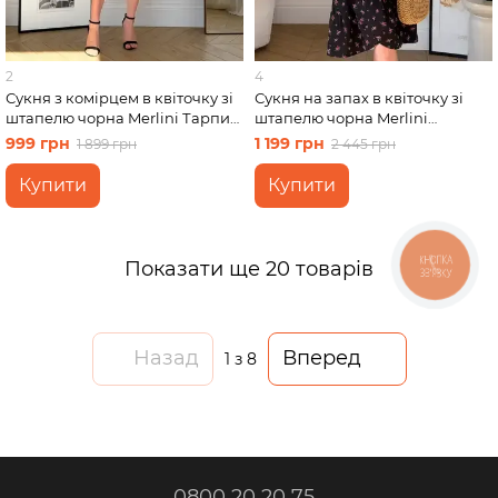
2
4
Сукня з комірцем в квіточку зі
Сукня на запах в квіточку зі
штапелю чорна Merlini Тарпи
штапелю чорна Merlini
700002224 розмір S-M
Віченца 700002201 розмір
999 грн
1 199 грн
1 899 грн
2 445 грн
4XL-5XL
Купити
Купити
Показати ще 20 товарів
КНОПКА
ЗВ'ЯЗКУ
Назад
Вперед
1
з 8
0800 20 20 75