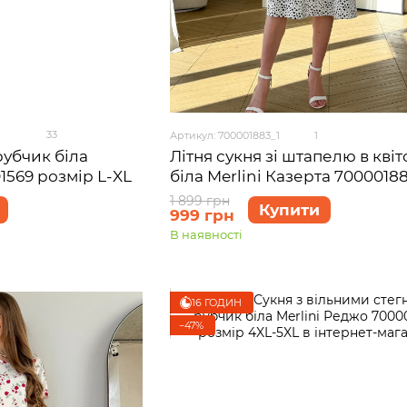
33
Артикул: 700001883_1
1
рубчик біла
Літня сукня зі штапелю в квіт
1569 розмір L-XL
біла Merlini Казерта 7000018
розмір S-M
1 899 грн
Купити
999 грн
В наявності
16 ГОДИН
−47%