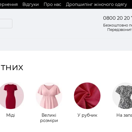
вернення
Відгуки
Про нас
Дропшипінг жіночого одягу
0800 20 20 
Безкоштовно по
Передзвонит
ітних
Міді
Великі
У рубчик
На зап
розміри