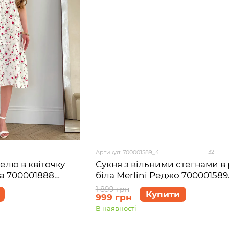
32
Артикул: 700001589_4
Сукня з вільними стегнами в
пелю в квіточку
біла Merlini Реджо 700001589
та 700001888
розмір 4XL-5XL
1 899 грн
Купити
999 грн
В наявності