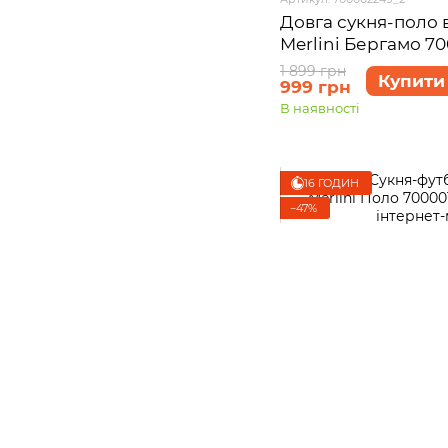
Довга сукня-поло 
Merlini Бергамо 7
L-XL
1 899 грн
Купити
999 грн
В наявності
16 ГОДИН
−47%