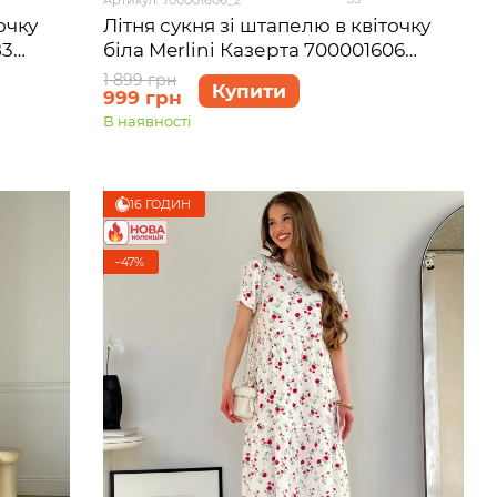
Літня сукня зі штапелю в квіточку
очку
біла Merlini Казерта 700001606
83
розмір L-XL
1 899 грн
Купити
999 грн
В наявності
16 ГОДИН
−47%