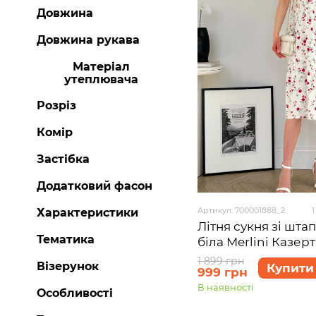
Довжина
Довжина рукава
Матеріал
утеплювача
Розріз
Комір
Застібка
Додатковий фасон
Артикул: 700001888_2
1
Характеристики
Літня сукня зі шта
Тематика
біла Merlini Казер
розмір L-XL
1 899 грн
Візерунок
Купити
999 грн
В наявності
Особливості