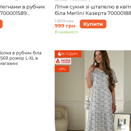
стегнами в рубчик
Літня сукня зі штапелю в квіт
 700001589
біла Merlini Казерта 7000018
розмір L-XL
1 899 грн
Купити
999 грн
В наявності
16 ГОДИН
−47%