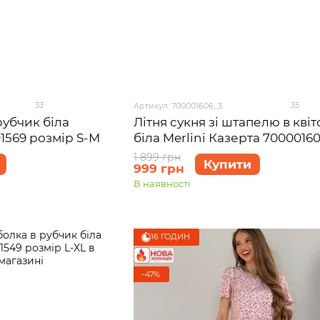
33
35
Артикул: 700001606_3
рубчик біла
Літня сукня зі штапелю в квіт
1569 розмір S-M
біла Merlini Казерта 7000016
розмір 2XL-3XL
1 899 грн
Купити
999 грн
В наявності
16 ГОДИН
−47%