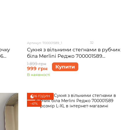
32
Артикул: 700001589_1
очку
Сукня з вільними стегнами в рубчик
06
біла Merlini Реджо 700001589
розмір S-M
1 899 грн
Купити
999 грн
В наявності
16 ГОДИН
−47%