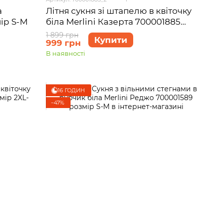
а
Літня сукня зі штапелю в квіточку
ір S-M
біла Merlini Казерта 700001885
розмір L-XL
1 899 грн
Купити
999 грн
В наявності
16 ГОДИН
−47%