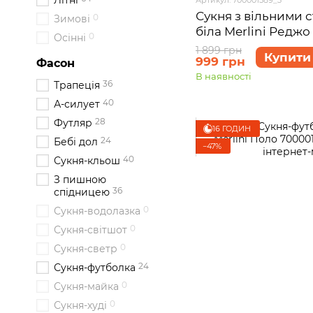
Літні
Сукня з вільними 
0
Зимові
біла Merlini Реджо
0
Осінні
розмір 2XL-3XL
1 899 грн
Купити
999 грн
Фасон
В наявності
36
Трапеція
40
А-силует
28
Футляр
16 ГОДИН
24
Бебі дол
−47%
40
Сукня-кльош
З пишною
36
спідницею
0
Сукня-водолазка
0
Сукня-світшот
0
Сукня-светр
24
Сукня-футболка
0
Сукня-майка
0
Сукня-худі