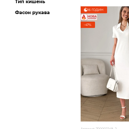
Тип кишень
16 ГОДИН
Фасон рукава
−47%
Артикул: 700002249_2