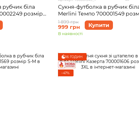
в рубчик біла
Сукня-футболка в рубчик біл
00002249 розмір
Merlini Темпо 700001549 розм
1 899 грн
Купити
999 грн
В наявності
16 ГОДИН
−47%