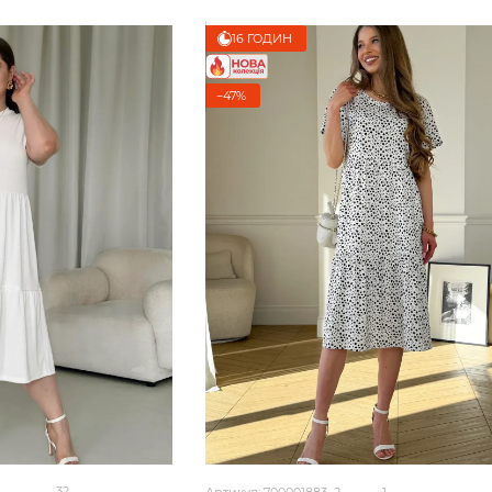
16 ГОДИН
−47%
32
Артикул: 700001883_2
1