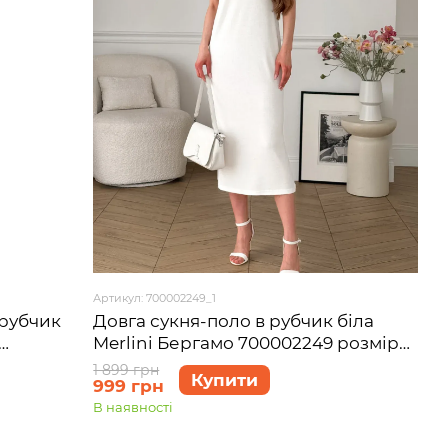
Артикул: 700002249_1
 рубчик
Довга сукня-поло в рубчик біла
Merlini Бергамо 700002249 розмір
S-M
1 899 грн
Купити
999 грн
В наявності