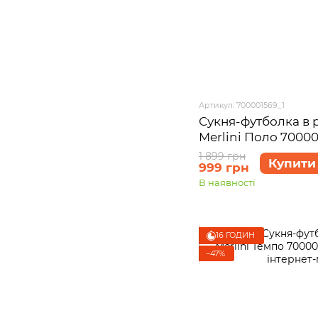
Артикул: 700001569_1
Сукня-футболка в 
Merlini Поло 70000
1 899 грн
Купити
999 грн
В наявності
16 ГОДИН
−47%