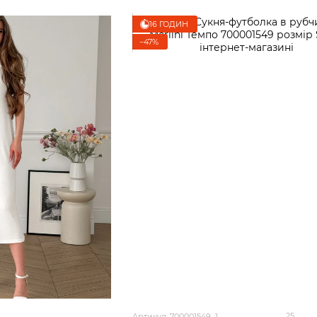
16 ГОДИН
−47%
25
Артикул: 700001549_1