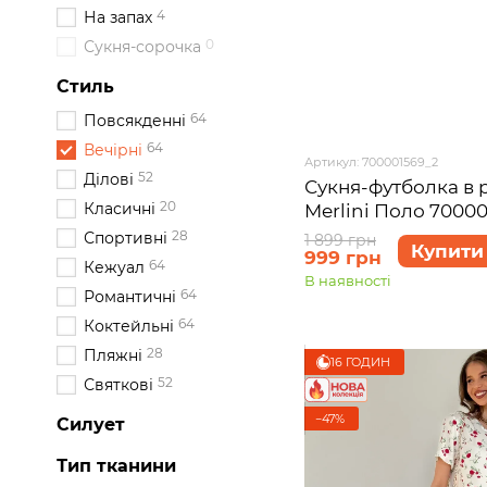
4
На запах
0
Сукня-сорочка
Стиль
64
Повсякденні
64
Вечірні
Артикул: 700001569_2
52
Ділові
Сукня-футболка в 
20
Класичні
Merlini Поло 70000
28
Спортивні
1 899 грн
Купити
999 грн
64
Кежуал
В наявності
64
Романтичні
64
Коктейльні
28
Пляжні
16 ГОДИН
52
Святкові
−47%
Силует
Тип тканини