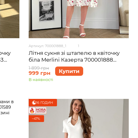
Артикул: 700001888_1
1
очку
Літня сукня зі штапелю в квіточку
83
біла Merlini Казерта 700001888
розмір S-M
1 899 грн
Купити
999 грн
В наявності
16 ГОДИН
−47%