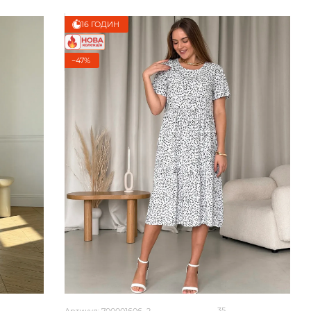
16 ГОДИН
−47%
35
Артикул: 700001606_2