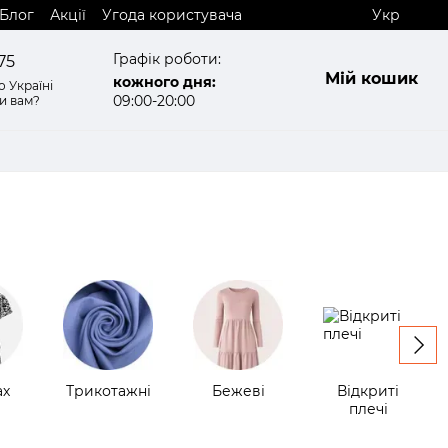
Блог
Акції
Угода користувача
Укр
Графік роботи:
75
Мій кошик
кожного дня:
 Україні
09:00-20:00
и вам?
ах
Трикотажні
Бежеві
Відкриті
плечі