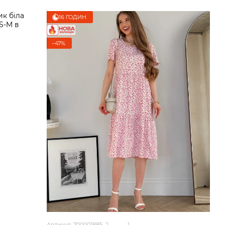
16 ГОДИН
−47%
Артикул: 700001885_2
1