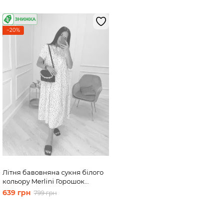
−20%
Літня бавовняна сукня білого
кольору Merlini Горошок
700000023, розмір 50-52
639 грн
799 грн