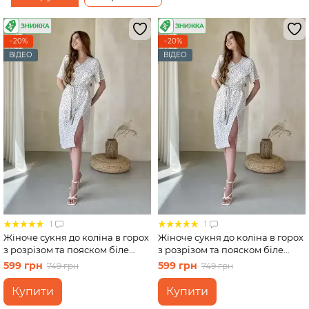
−20%
−20%
ВІДЕО
ВІДЕО
1
1
Жіноче сукня до коліна в горох
Жіноче сукня до коліна в горох
з розрізом та пояском біле
з розрізом та пояском біле
Merlini Асті 700000202, розмір
Merlini Асті 700000202, розмір
599 грн
599 грн
749 грн
749 грн
50-52 (2XL-3XL)
54-56 (4XL-5XL)
Купити
Купити