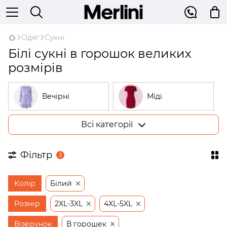
Одяг
Сукні
Білі сукні в горошок великих
розмірів
Вечірні
Міді
Всі категорії
Великі розміри
У рубчик
Фільтр
3
На запах
Трикотажні
Колір
Білий
Бежеві
Відкриті плечі
Розмір
2XL-3XL
4XL-5XL
Візерунок
В горошек
Сукні-трапеції