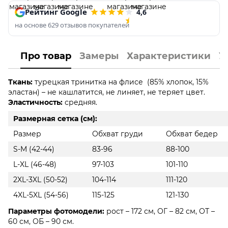
Рейтинг Google
4,6
на основе 629 отзывов покупателей
Про товар
Замеры
Характеристики
У
Ткань:
турецкая тринитка на флисе (85% хлопок, 15%
эластан) – не кашлатится, не линяет, не теряет цвет.
Эластичность:
средняя.
Размерная сетка (см):
Размер
Обхват груди
Обхват бедер
S-M (42-44)
83-96
88-100
L-XL (46-48)
97-103
101-110
2XL-3XL (50-52)
104-114
111-120
4XL-5XL (54-56)
115-125
121-130
Параметры фотомодели:
рост – 172 см, ОГ – 82 см, ОТ –
60 см, ОБ – 90 см.