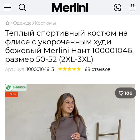
Одежда
Костюмы
Теплый спортивный костюм на
флисе с укороченным худи
бежевый Merlini Нант 100001046,
размер 50-52 (2XL-3XL)
Артикул:
100001046_3
68 отзывов
186
−36%