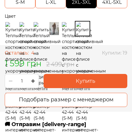
S-M
L-XL
2XL-3XL
4XL-5XL
Цвет
Осталось:
4
Купили: 19
1 599 грн
2 499 грн
Купить
Подобрать размер с менеджером
🚚 Отправим [delivery-range]