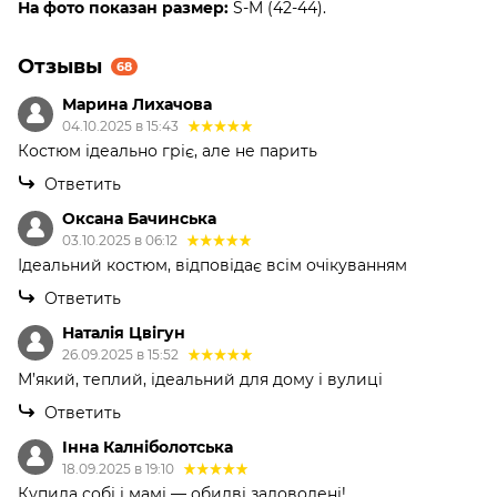
На фото показан размер:
S-M (42-44).
Отзывы
68
Марина Лихачова
04.10.2025 в 15:43
Костюм ідеально гріє, але не парить
Ответить
Оксана Бачинська
03.10.2025 в 06:12
Ідеальний костюм, відповідає всім очікуванням
Ответить
Наталія Цвігун
26.09.2025 в 15:52
М’який, теплий, ідеальний для дому і вулиці
Ответить
Інна Калніболотська
18.09.2025 в 19:10
Купила собі і мамі — обидві задоволені!