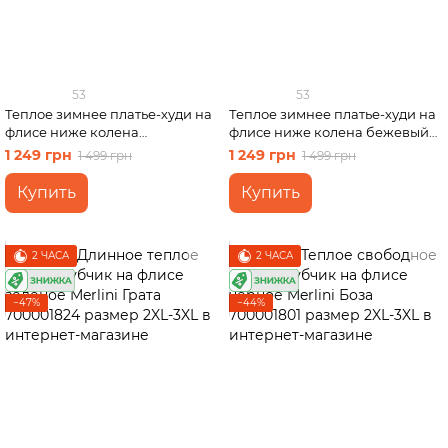
53
53
Теплое зимнее платье-худи на
Теплое зимнее платье-худи на
флисе ниже колена
флисе ниже колена бежевый
фиолетовый Merlini Рошель
Merlini Рошель 700001006,
1 249 грн
1 249 грн
1 499 грн
1 499 грн
700001005, размер 50-52 (2XL-
размер 50-52 (2XL-3XL)
3XL)
Купить
Купить
2 ЧАСА
2 ЧАСА
−47%
−44%