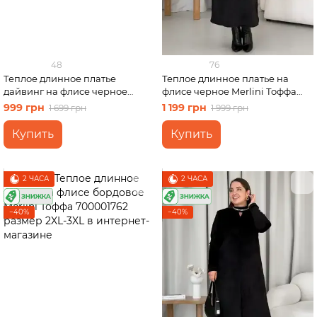
48
76
Теплое длинное платье
Теплое длинное платье на
дайвинг на флисе черное
флисе черное Merlini Тоффа
Merlini Монте 700001121,
700001761 размер 2XL-3XL
999 грн
1 199 грн
1 699 грн
1 999 грн
размер 50-52
Купить
Купить
2 ЧАСА
2 ЧАСА
−40%
−40%