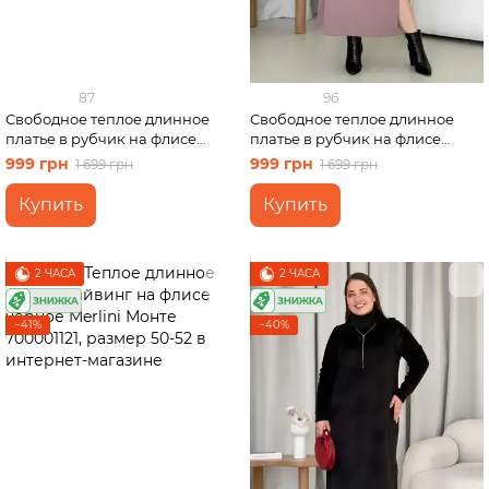
87
96
Свободное теплое длинное
Свободное теплое длинное
платье в рубчик на флисе
платье в рубчик на флисе
бежевое Merlini Генуя
бежевое Merlini Мартен
999 грн
999 грн
1 699 грн
1 699 грн
700001082 размер 2XL-3XL (50-
700001102 размер 2XL-3XL (50-
52)
52)
Купить
Купить
2 ЧАСА
2 ЧАСА
−41%
−40%