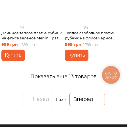
74
94
Длинное теплое платье рубчик
Теплое свободное платье
на флисе зеленое Merlini Грата
рубчик на флисе черное
700001824 размер 2XL-3XL
Merlini Боза 700001801 размер
999 грн
999 грн
1 899 грн
1 799 грн
2XL-3XL
Купить
Купить
КНОПКА
Показать еще 13 товаров
ЗВ'ЯЗКУ
Назад
Вперед
1
из 2