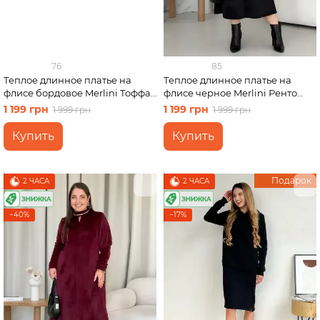
76
85
Теплое длинное платье на
Теплое длинное платье на
флисе бордовое Merlini Тоффа
флисе черное Merlini Ренто
700001762 размер 2XL-3XL
700001781 размер 2XL-3XL
1 199 грн
1 199 грн
1 999 грн
1 999 грн
Купить
Купить
Подарок
2 ЧАСА
2 ЧАСА
−40%
−17%