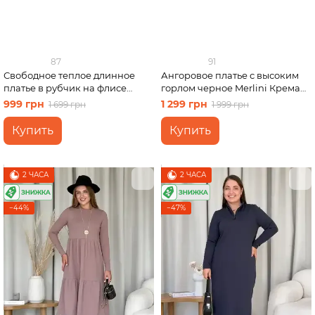
87
91
Свободное теплое длинное
Ангоровое платье с высоким
платье в рубчик на флисе
горлом черное Merlini Крема
серое Merlini Генуя 700001083
700001741 размер 2XL-3XL
999 грн
1 299 грн
1 699 грн
1 999 грн
размер 2XL-3XL (50-52)
Купить
Купить
2 ЧАСА
2 ЧАСА
−44%
−47%