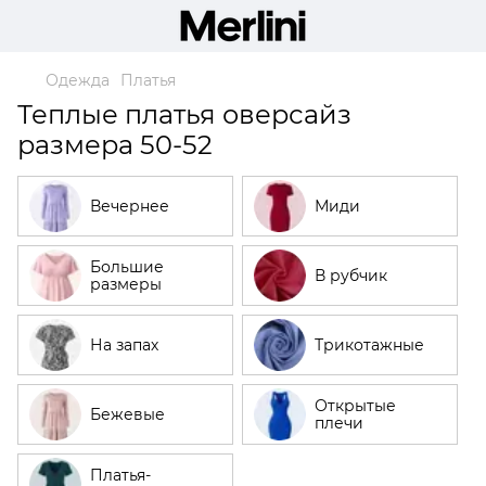
Одежда
Платья
Теплые платья оверсайз
размера 50-52
Вечернее
Миди
Большие
В рубчик
размеры
На запах
Трикотажные
Открытые
Бежевые
плечи
Платья-