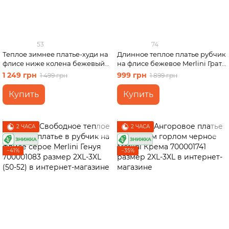
53
74
Теплое зимнее платье-худи на
Длинное теплое платье рубчик
флисе ниже колена бежевый
на флисе бежевое Merlini Грата
Merlini Рошель 700001004,
700001822 размер 2XL-3XL
1 249 грн
999 грн
1 499 грн
1 899 грн
размер 50-52 (2XL-3XL)
Купить
Купить
2 ЧАСА
2 ЧАСА
−41%
−35%