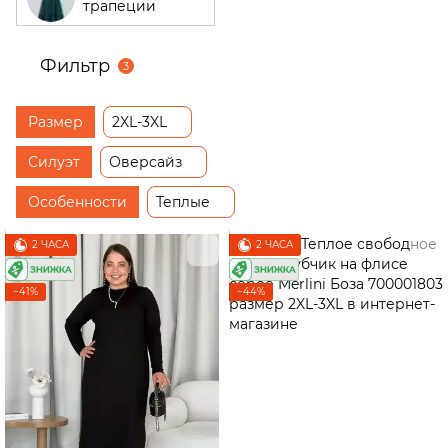
трапеции
Фильтр
3
Размер
2XL-3XL
Силуэт
Оверсайз
Особенности
Теплые
2 ЧАСА
2 ЧАСА
−41%
−44%