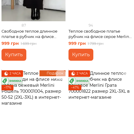
87
94
Свободное теплое длинное
Теплое свободное платье
платье в рубчик на флисе
рубчик на флисе серое Merlini
черное Merlini Генуя 700001081
Боза 700001803 размер 2XL-
999 грн
999 грн
1 699 грн
1 799 грн
размер 2XL-3XL (50-52)
3XL
Купить
Купить
Подарок
2 ЧАСА
2 ЧАСА
−17%
−47%