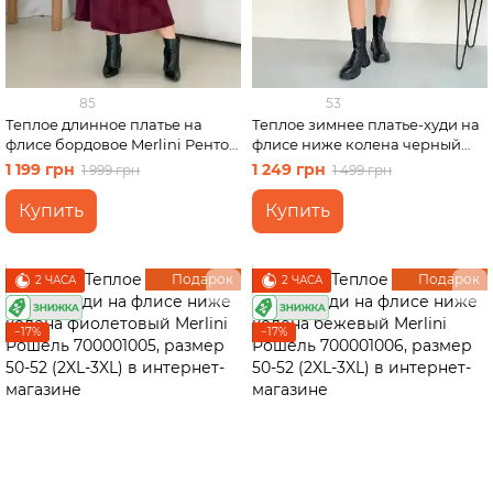
85
53
Теплое длинное платье на
Теплое зимнее платье-худи на
флисе бордовое Merlini Ренто
флисе ниже колена черный
700001782 размер 2XL-3XL
Merlini Рошель 700001001,
1 199 грн
1 249 грн
1 999 грн
1 499 грн
размер 50-52 (2XL-3XL)
Купить
Купить
Подарок
Подарок
2 ЧАСА
2 ЧАСА
−17%
−17%