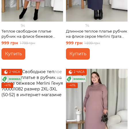
94
74
Теплое свободное платье
Длинное теплое платье рубчик
рубчик на флисе бежевое
на флисе серое Merlini Грата
Merlini Боза 700001802 размер
700001823 размер 2XL-3XL
999 грн
999 грн
1 799 грн
1 899 грн
2XL-3XL
Купить
Купить
2 ЧАСА
2 ЧАСА
−41%
−41%