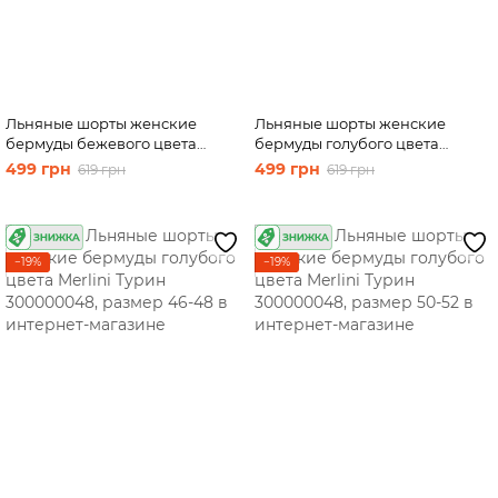
Льняные шорты женские
Льняные шорты женские
бермуды бежевого цвета
бермуды голубого цвета
Merlini Турин 300000047,
Merlini Турин 300000048,
499 грн
499 грн
619 грн
619 грн
размер 54-56
размер 42-44
−19%
−19%