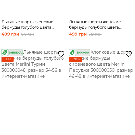
Льняные шорты женские
Льняные шорты женские
бермуды голубого цвета
бермуды голубого цвета
Merlini Турин 300000048,
Merlini Турин 300000048,
499 грн
499 грн
619 грн
619 грн
размер 46-48
размер 50-52
−19%
−20%