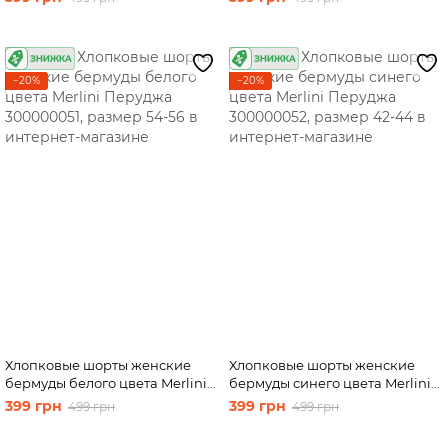
46-48
50-52
−20%
−20%
Хлопковые шорты женские
Хлопковые шорты женские
бермуды белого цвета Merlini
бермуды синего цвета Merlini
Перуджа 300000051, размер
Перуджа 300000052, размер
399 грн
399 грн
499 грн
499 грн
54-56
42-44