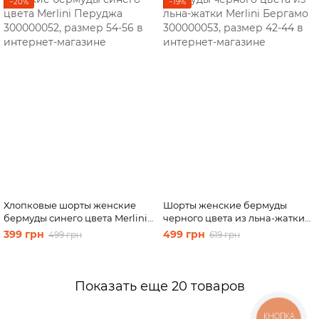
−20%
−19%
Хлопковые шорты женские
Шорты женские бермуды
бермуды синего цвета Merlini
черного цвета из льна-жатки
Перуджа 300000052, размер
Merlini Бергамо 300000053,
399 грн
499 грн
499 грн
619 грн
54-56
размер 42-44
Показать еще 20 товаров
КНОПКА