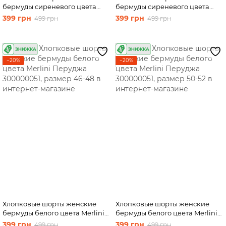
бермуды сиреневого цвета
бермуды сиреневого цвета
Merlini Перуджа 300000050,
Merlini Перуджа 300000050,
399 грн
399 грн
499 грн
499 грн
размер 50-52
размер 54-56
−20%
−20%
Хлопковые шорты женские
Хлопковые шорты женские
бермуды белого цвета Merlini
бермуды белого цвета Merlini
Перуджа 300000051, размер
Перуджа 300000051, размер
399 грн
399 грн
499 грн
499 грн