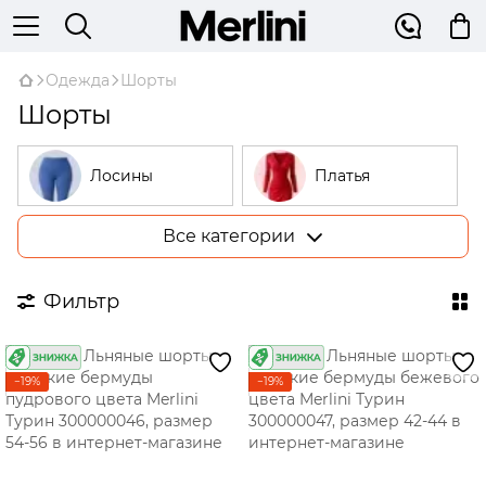
Одежда
Шорты
Шорты
Лосины
Платья
Все категории
Костюмы
Гольфы
Фильтр
Пижамы
Худи
Рубашки
Жилетки
−19%
−19%
Штаны
Жакеты