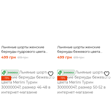
Юбки
Велосипедки
Футболки
Льняные шорты женские
Льняные шорты женские
бермуды пудрового цвета
бермуды бежевого цвета
Merlini Турин 300000046,
Merlini Турин 300000047,
499 грн
499 грн
619 грн
619 грн
размер 54-56
размер 42-44
−19%
−19%