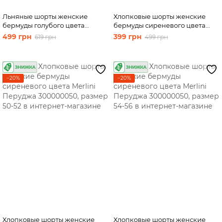
Льняные шорты женские
Хлопковые шорты женские
бермуды голубого цвета
бермуды сиреневого цвета
Merlini Турин 300000048,
Merlini Перуджа 300000050,
499 грн
399 грн
619 грн
499 грн
размер 54-56
размер 46-48
−20%
−20%
Хлопковые шорты женские
Хлопковые шорты женские