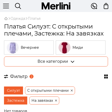
Одежда
Платья
Платья Силуэт: С открытыми
плечами, Застежка: На завязках
Вечернее
Миди
Все категории
Большие
В рубчик
размеры
Фильтр
2
На запах
Трикотажные
Силуэт
С открытыми плечами
Открытые
Бежевые
плечи
Застежка
На завязках
Платья-
Нет товаров