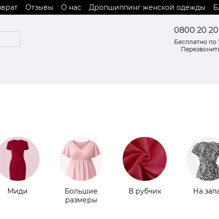
зврат
Отзывы
О нас
Дропшиппинг женской одежды
Б
 оферты
0800 20 20
Бесплатно по
Перезвонит
Миди
Большие
В рубчик
На зап
размеры