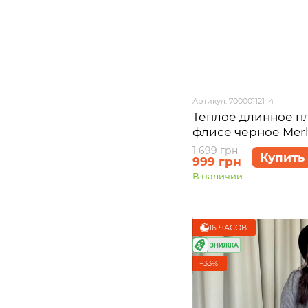
Артикул: 700001121_4
Теплое длинное пл
флисе черное Merl
700001121, размер 
1 699 грн
Купить
999 грн
В наличии
16 ЧАСОВ
−33%