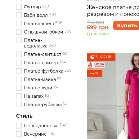
520
Женское платье до
Футляр
разрезом и пояско
404
Бэби долл
Асти 700000201, ра
749 грн
508
Платье-клёш
Купить
599 грн
3XL)
308
С пышной юбкой
В наличии
Платье-
248
водолазка
60
Платье-свитшот
16 ЧАСОВ
104
Платье-свитер
260
Платье-футболка
−47%
52
Платье-майка
24
Платье-худи
112
На запах
14
Платье-рубашка
Стиль
1140
Повседневные
1116
Вечерние