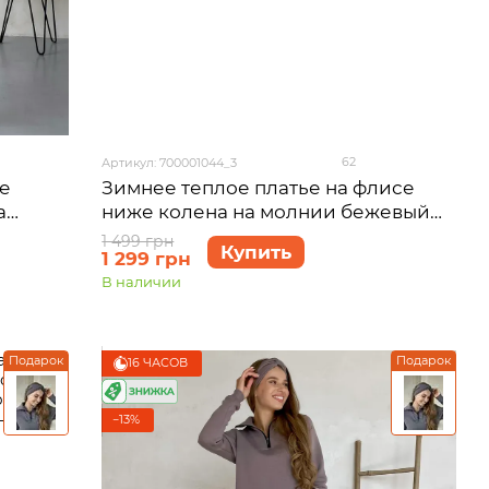
62
Артикул: 700001044_3
е
Зимнее теплое платье на флисе
а
ниже колена на молнии бежевый
023,
Merlini Антони 700001044, размер
1 499 грн
Купить
1 299 грн
50-52 (2XL-3XL)
В наличии
Подарок
Подарок
16 ЧАСОВ
−13%