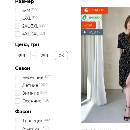
Размер
310
S-M
16 ЧАСОВ
310
L-XL
−20%
297
2XL-3XL
ВИДЕО
291
4XL-5XL
Цена, грн
От Цена, грн
До Цена, грн
OK
Сезон
1012
Весенние
1004
Летние
204
Зимние
436
Осенние
Фасон
412
Трапеция
528
А-силуэт
Артикул: 700000201_3