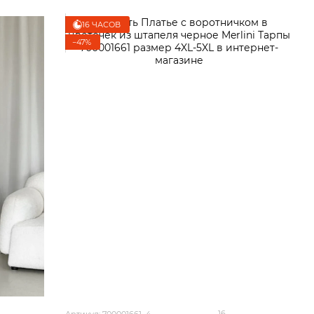
16 ЧАСОВ
−47%
16
Артикул: 700001661_4