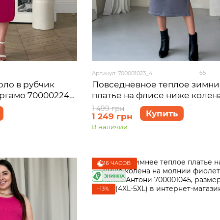
65
Артикул: 700001023_4
оло в рубчик
Повседневное теплое зимни
ергамо 700002246
платье на флисе ниже колен
серый Merlini Валанс 700001
1 499 грн
Купить
1 249 грн
размер 54-56 (4XL-5XL)
В наличии
16 ЧАСОВ
−13%