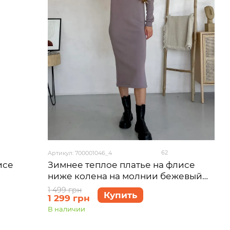
62
Артикул: 700001046_4
исе
Зимнее теплое платье на флисе
ниже колена на молнии бежевый
Merlini Антони 700001046, размер
1 499 грн
Купить
1 299 грн
-5XL)
54-56 (4XL-5XL)
В наличии