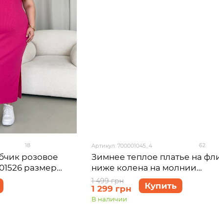
18
62
Артикул: 700001045_4
убчик розовое
Зимнее теплое платье на фл
001526 размер
ниже колена на молнии
фиолетовый Merlini Антони
1 499 грн
Купить
1 299 грн
700001045, размер 54-56 (4XL
В наличии