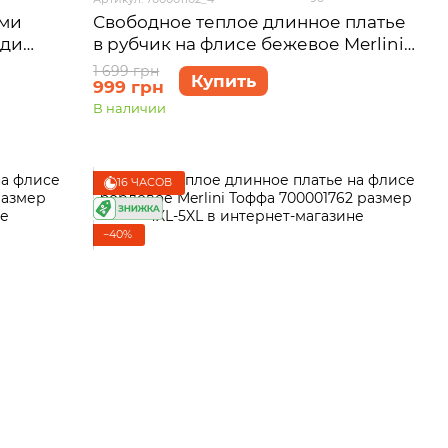
ыми
Свободное теплое длинное платье
рди
в рубчик на флисе бежевое Merlini
-5XL)
Мартен 700001102 размер 4XL-5XL
1 699 грн
Купить
999 грн
(54-56)
В наличии
16 ЧАСОВ
−40%