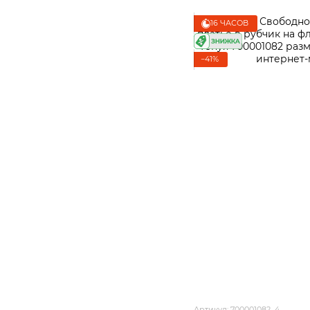
16 ЧАСОВ
−41%
Артикул: 700001082_4