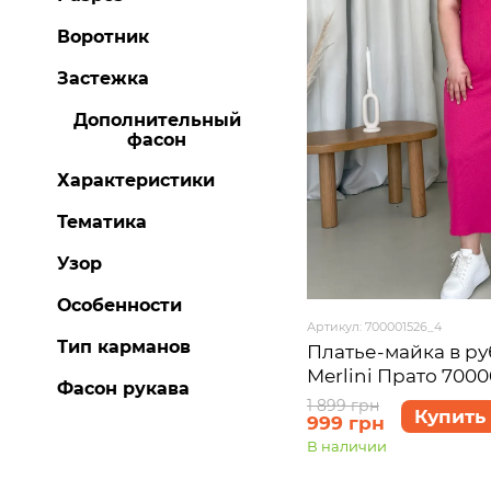
Воротник
Застежка
Дополнительный
фасон
Характеристики
Тематика
Узор
Особенности
Артикул: 700001526_4
Тип карманов
Платье-майка в р
Merlini Прато 700
Фасон рукава
4XL-5XL
1 899 грн
Купить
999 грн
В наличии