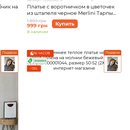
бчик на
Платье с воротничком в цветочек
из штапеля черное Merlini Тарпы
700001661 размер 4XL-5XL
1 899 грн
Купить
999 грн
В наличии
Подарок
Подарок
16 ЧАСОВ
−13%