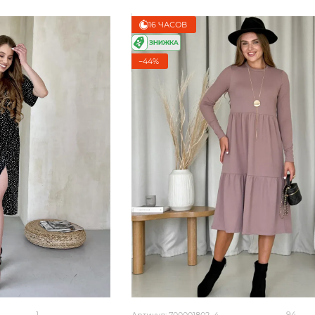
16 ЧАСОВ
−44%
1
94
Артикул: 700001802_4