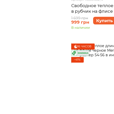
Свободное теплое
в рубчик на флисе
Генуя 700001082 р
1 699 грн
Купить
999 грн
(54-56)
В наличии
16 ЧАСОВ
−41%