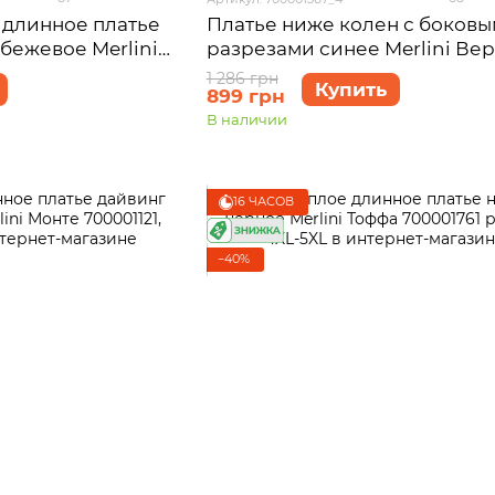
 длинное платье
Платье ниже колен с боков
 бежевое Merlini
разрезами синее Merlini Ве
азмер 4XL-5XL
700001367 размер 54-56 (4XL
1 286 грн
Купить
899 грн
В наличии
16 ЧАСОВ
−40%