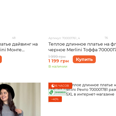
48
76
Артикул: 700001761_4
атье дайвинг на
Теплое длинное платье на ф
ini Монте
черное Merlini Тоффа 7000017
54-56
размер 4XL-5XL
1 999 грн
Купить
1 199 грн
В наличии
16 ЧАСОВ
−40%