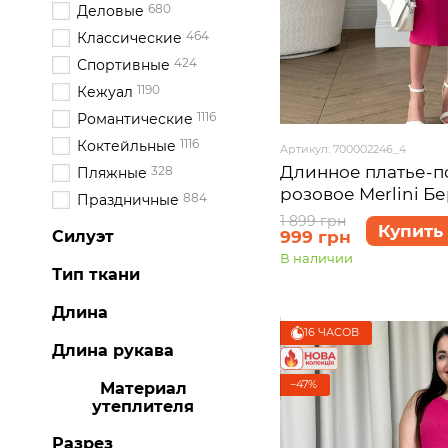
680
Деловые
464
Классические
424
Спортивные
1190
Кежуал
1116
Романтические
1116
Коктейльные
Артикул: 700002246_4
Длинное платье-п
328
Пляжные
розовое Merlini Б
884
Праздничные
размер 4XL-5XL
1 899 грн
Купить
999 грн
Силуэт
В наличии
Тип ткани
Длина
16 ЧАСОВ
Длина рукава
−47%
Материал
утеплителя
Разрез