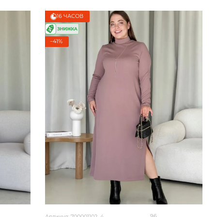
16 ЧАСОВ
−41%
96
Артикул: 700001102_4