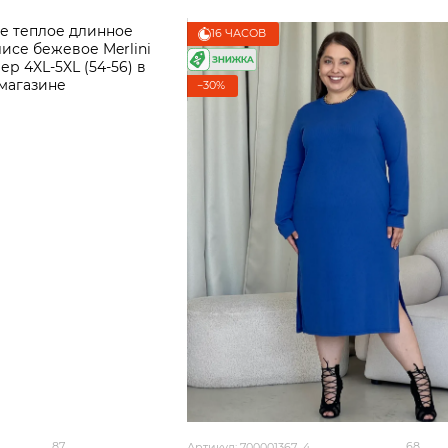
16 ЧАСОВ
−30%
87
68
Артикул: 700001367_4