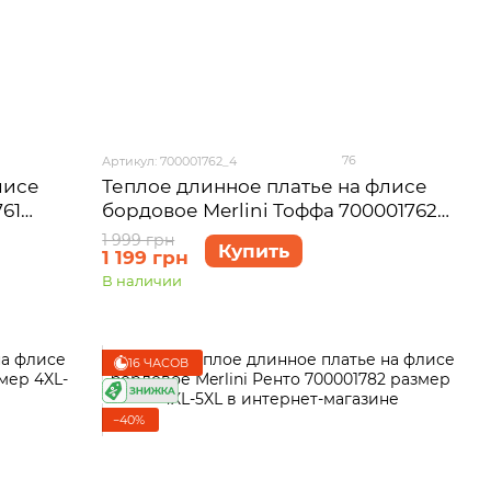
76
Артикул: 700001762_4
лисе
Теплое длинное платье на флисе
61
бордовое Merlini Тоффа 700001762
размер 4XL-5XL
1 999 грн
Купить
1 199 грн
В наличии
16 ЧАСОВ
−40%