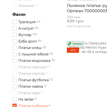
Льняное платье-ру
0
Осенние
Орлеан 700000003 
Фасон
799 грн
639 грн
44
Трапеция
Нет в наличии
60
А-силуэт
100
Футляр
84
Бэби долл
56
Платье-клёш
−20%
36
С пышной юбкой
36
Платье-водолазка
0
Платье-свитшот
0
Платье-свитер
52
Платье-футболка
12
Платье-майка
0
Платье-худи
12
На запах
4
Платье-рубашка