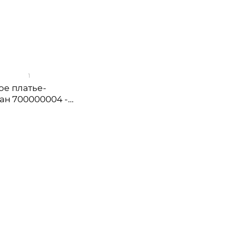
1
ое платье-
уан 700000004 -