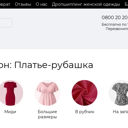
зврат
Отзывы
О нас
Дропшиппинг женской одежды
Б
 оферты
0800 20 20
Бесплатно по
Перезвонит
он: Платье-рубашка
Миди
Большие
В рубчик
На зап
размеры