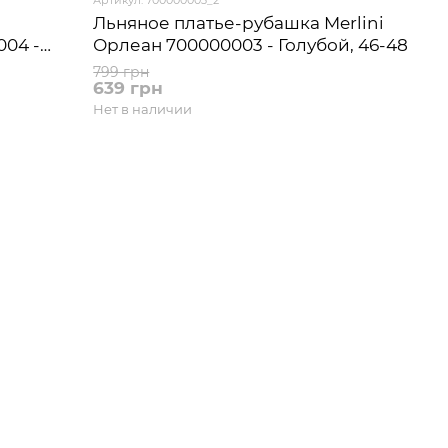
Льняное платье-рубашка Merlini
004 -
Орлеан 700000003 - Голубой, 46-48
799 грн
639 грн
Нет в наличии