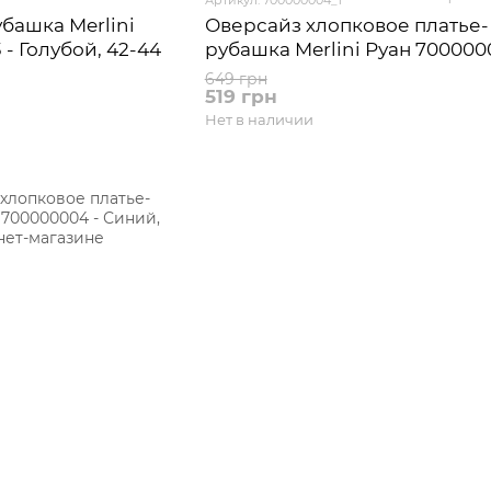
башка Merlini
Оверсайз хлопковое платье-
- Голубой, 42-44
рубашка Merlini Руан 700000
Синий, 42-44
649 грн
519 грн
Нет в наличии