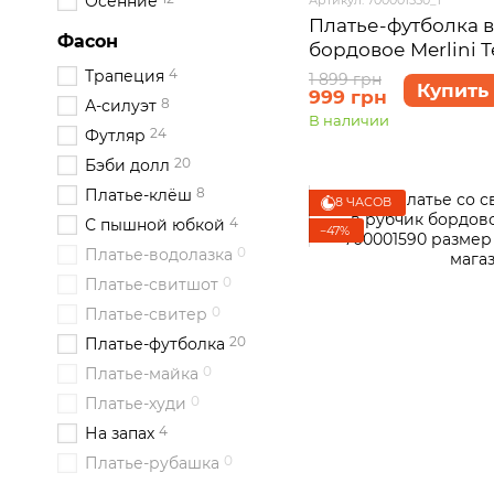
Осенние
Платье-футболка в
Фасон
бордовое Merlini 
размер S-M
4
Трапеция
1 899 грн
Купить
999 грн
8
А-силуэт
В наличии
24
Футляр
20
Бэби долл
8
Платье-клёш
8 ЧАСОВ
4
С пышной юбкой
−47%
0
Платье-водолазка
0
Платье-свитшот
0
Платье-свитер
20
Платье-футболка
0
Платье-майка
0
Платье-худи
4
На запах
0
Платье-рубашка