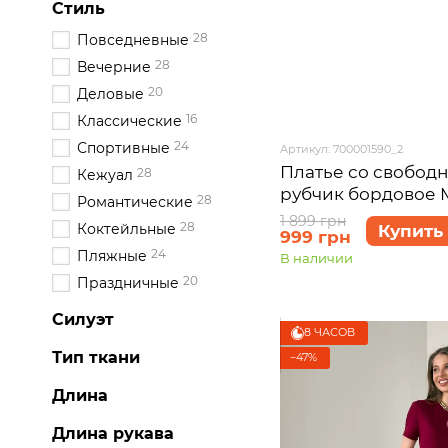
Стиль
28
Повседневные
28
Вечерние
20
Деловые
16
Классические
24
Спортивные
Артикул: 700001590_2
Платье со свобод
28
Кежуал
рубчик бордовое M
28
Романтические
700001590 размер 
1 899 грн
28
Коктейльные
Купить
999 грн
24
Пляжные
В наличии
20
Праздничные
Силуэт
8 ЧАСОВ
Тип ткани
−47%
Длина
Длина рукава