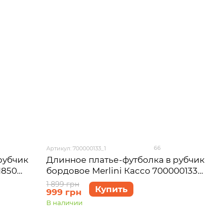
66
Артикул: 700000133_1
рубчик
Длинное платье-футболка в рубчик
1850
бордовое Merlini Кассо 700000133
размер S-M
1 899 грн
Купить
999 грн
В наличии