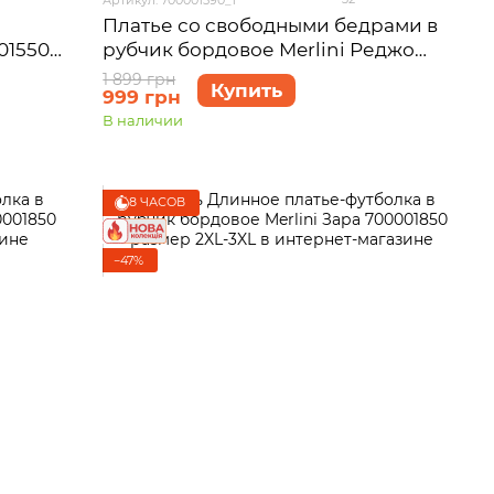
Платье со свободными бедрами в
01550
рубчик бордовое Merlini Реджо
700001590 размер S-M
1 899 грн
Купить
999 грн
В наличии
8 ЧАСОВ
−47%