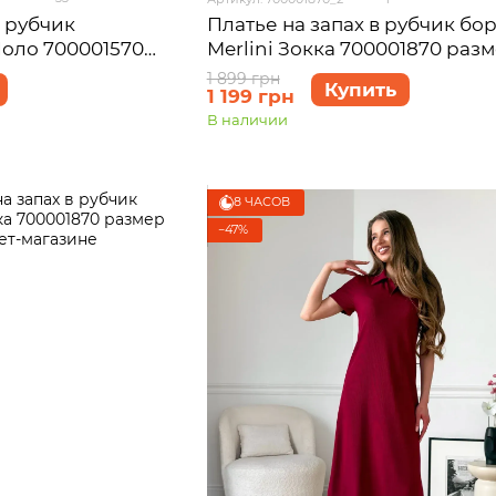
 рубчик
Платье на запах в рубчик бо
Поло 700001570
Merlini Зокка 700001870 разм
XL
1 899 грн
Купить
1 199 грн
В наличии
8 ЧАСОВ
−47%