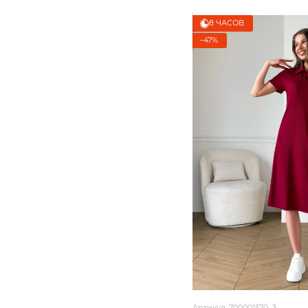
8 ЧАСОВ
−47%
Артикул: 700001570_3