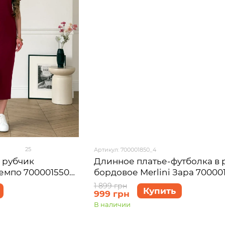
25
Артикул: 700001850_4
 рубчик
Длинное платье-футболка в 
Темпо 700001550
бордовое Merlini Зара 70000
размер 4XL-5XL
1 899 грн
Купить
999 грн
В наличии