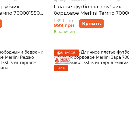
 рубчик
Платье-футболка в рубчик
Темпо 700001550
бордовое Merlini Темпо 7000
размер L-XL
1 899 грн
Купить
999 грн
В наличии
8 ЧАСОВ
−47%