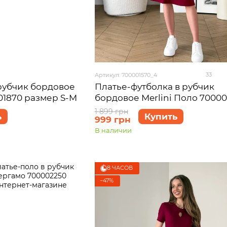
33
Артикул: 700001570_4
Платье-футболка в рубчик
 рубчик бордовое
бордовое Merlini Поло 70000
001870 размер S-M
размер 4XL-5XL
1 899 грн
Купить
ь
999 грн
В наличии
8 ЧАСОВ
−47%