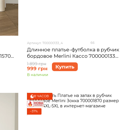
66
Артикул: 700000133_4
Длинное платье-футболка в рубчик
1570
бордовое Merlini Кассо 700000133
размер 4XL-5XL
1 899 грн
Купить
999 грн
В наличии
8 ЧАСОВ
−37%