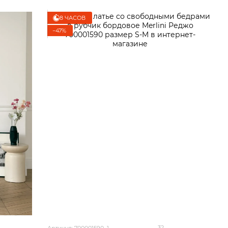
8 ЧАСОВ
−47%
32
Артикул: 700001590_1