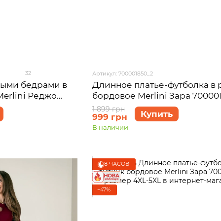
32
Артикул: 700001850_2
ными бедрами в
Длинное платье-футболка в 
erlini Реджо
бордовое Merlini Зара 70000
L-XL
размер L-XL
1 899 грн
Купить
999 грн
В наличии
8 ЧАСОВ
−47%