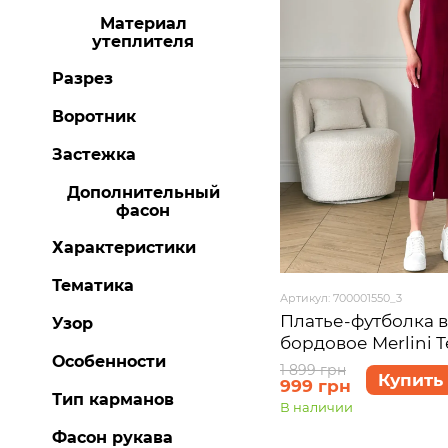
Материал
утеплителя
Разрез
Воротник
Застежка
Дополнительный
фасон
Характеристики
Тематика
Артикул: 700001550_3
Платье-футболка в
Узор
бордовое Merlini 
Особенности
размер 2XL-3XL
1 899 грн
Купить
999 грн
Тип карманов
В наличии
Фасон рукава