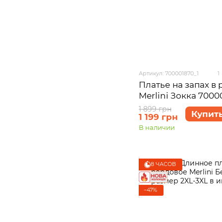
Артикул: 700001870_1
1
Платье на запах в
Merlini Зокка 700
1 899 грн
Купит
1 199 грн
В наличии
8 ЧАСОВ
−47%