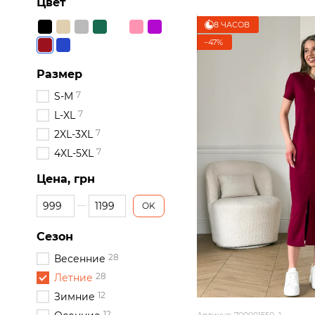
Цвет
8 ЧАСОВ
−47%
Размер
7
S-M
7
L-XL
7
2XL-3XL
7
4XL-5XL
Цена, грн
От Цена, грн
До Цена, грн
OK
Сезон
28
Весенние
28
Летние
12
Зимние
12
Артикул: 700001550_1