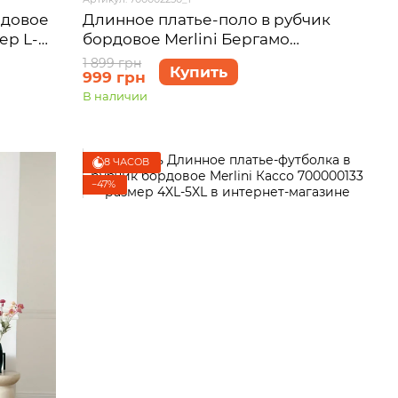
Длинное платье-поло в рубчик
рдовое
бордовое Merlini Бергамо
ер L-
700002250 размер S-M
1 899 грн
Купить
999 грн
В наличии
8 ЧАСОВ
−47%