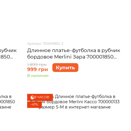
Артикул: 700001850_3
рубчик
Длинное платье-футболка в рубчик
1850
бордовое Merlini Зара 700001850
размер 2XL-3XL
1 899 грн
Купить
999 грн
В наличии
8 ЧАСОВ
−47%