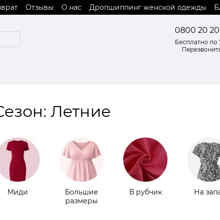
зврат
Отзывы
О нас
Дропшиппинг женской одежды
Б
 оферты
0800 20 20
Бесплатно по
Перезвонит
Сезон: Летние
Миди
Большие
В рубчик
На зап
размеры