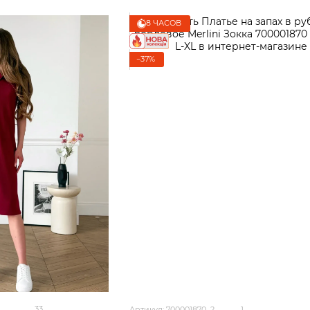
8 ЧАСОВ
−37%
33
Артикул: 700001870_2
1