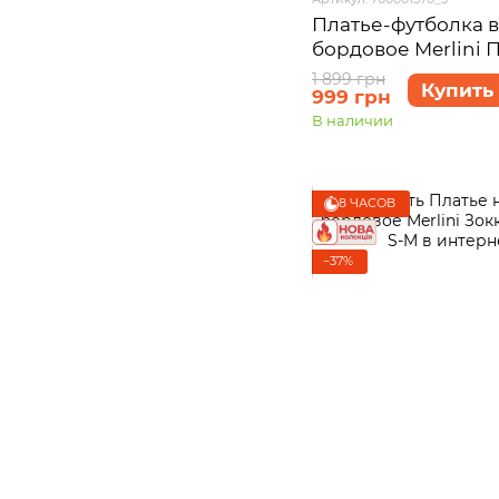
Платье-футболка в
бордовое Merlini 
размер 2XL-3XL
1 899 грн
Купить
999 грн
В наличии
8 ЧАСОВ
−37%