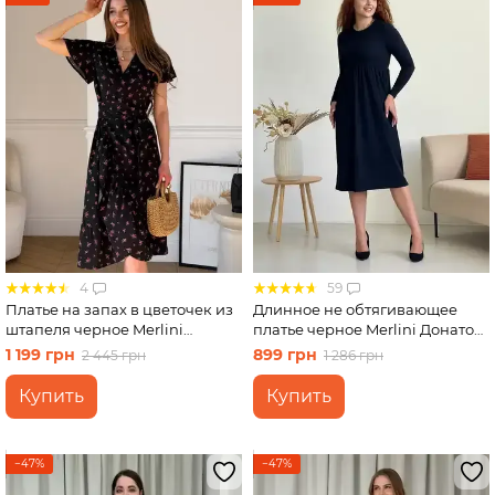
4
59
Платье на запах в цветочек из
Длинное не обтягивающее
штапеля черное Merlini
платье черное Merlini Донато
Віченца 700002201 размер S-M
700001381 размер 46-48 (L-XL)
1 199 грн
899 грн
2 445 грн
1 286 грн
Купить
Купить
−47%
−47%