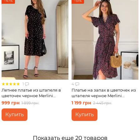
−47%
−51%
1
4
Летнее платье из штапеля в
Платье на запах в цветочек из
цветочек черное Merlini
штапеля черное Merlini
Казерта 700001881 размер S-M
Віченца 700002204 размер L-
999 грн
1 199 грн
1 899 грн
2 445 грн
XL
Купить
Купить
Показать еще 20 товаров