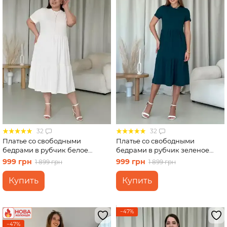
32
32
Платье со свободными
Платье со свободными
бедрами в рубчик белое
бедрами в рубчик зеленое
Merlini Реджо 700001589
Merlini Реджо 700001585
999 грн
999 грн
1 899 грн
1 899 грн
размер 2XL-3XL
размер L-XL
Купить
Купить
−47%
−47%