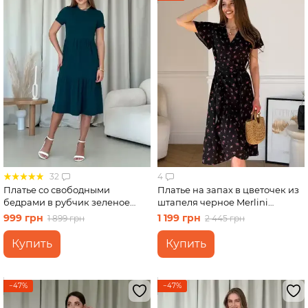
32
4
Платье со свободными
Платье на запах в цветочек из
бедрами в рубчик зеленое
штапеля черное Merlini
Merlini Реджо 700001585
Віченца 700002201 размер L-
999 грн
1 199 грн
1 899 грн
2 445 грн
размер S-M
XL
Купить
Купить
−47%
−47%