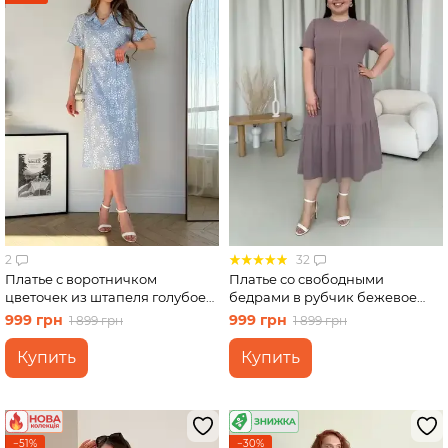
2
32
Платье с воротничком
Платье со свободными
цветочек из штапеля голубое
бедрами в рубчик бежевое
Merlini Тарпи 700002222
Merlini Реджо 700001582
999 грн
999 грн
1 899 грн
1 899 грн
размер 2XL-3XL
размер 2XL-3XL
Купить
Купить
−51%
−30%