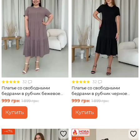
32
32
Платье со свободными
Платье со свободными
бедрами в рубчик бежевое
бедрами в рубчик черное
Merlini Реджо 700001582
Merlini Реджо 700001581
999 грн
999 грн
1 899 грн
1 899 грн
размер 4XL-5XL
размер S-M
Купить
Купить
−47%
−51%