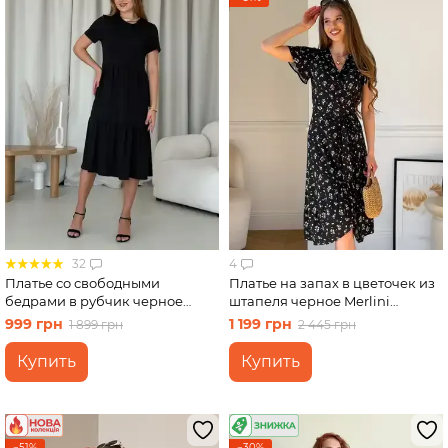
32
4
Платье со свободными
Платье на запах в цветочек из
бедрами в рубчик черное
штапеля черное Merlini
Merlini Реджо 700001581
Віченца 700002206 размер
999 грн
1 199 грн
1 899 грн
2 445 грн
размер L-XL
2XL-3XL
Купить
Купить
−51%
−30%