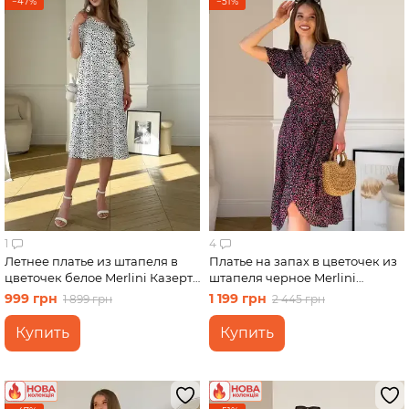
−47%
−51%
1
4
Летнее платье из штапеля в
Платье на запах в цветочек из
цветочек белое Merlini Казерта
штапеля черное Merlini
700001883 размер L-XL
Віченца 700002204 размер S-
999 грн
1 199 грн
1 899 грн
2 445 грн
M
Купить
Купить