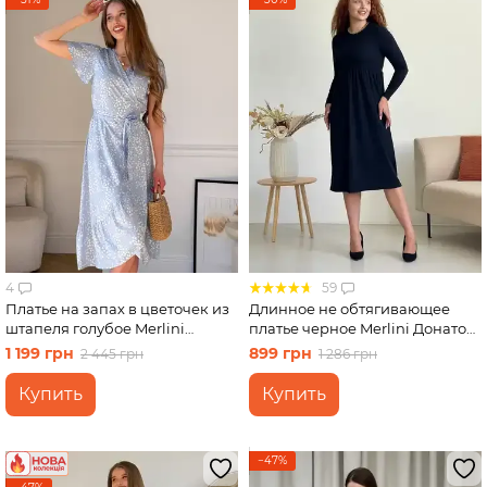
4
59
Платье на запах в цветочек из
Длинное не обтягивающее
штапеля голубое Merlini
платье черное Merlini Донато
Віченца 700002202 размер
700001381 размер 42-44 (S-M)
1 199 грн
899 грн
2 445 грн
1 286 грн
2XL-3XL
Купить
Купить
−47%