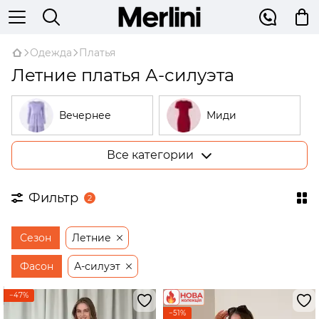
Одежда
Платья
Летние платья А-силуэта
Вечернее
Миди
Все категории
Большие
В рубчик
размеры
Фильтр
2
На запах
Трикотажные
Сезон
Летние
Открытые
Бежевые
плечи
Фасон
А-силуэт
Платья-
−47%
трапеции
−51%