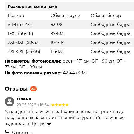
Размерная сетка (см):
Размер
Обхват груди
Обхват бедер
S-M (42-44)
83-96
Свободные бедра
L-XL (46-48)
97-103
Свободные бедра
2XL-3XL (50-52)
104-114
Свободные бедра
4XL-5XL (54-56)
115-125
Свободные бедра
Параметры фотомодели:
рост – 171 см, ОГ – 90 см, ОТ –
73 см, ОБ – 99 см.
На фото показан размер:
42-44 (S-M).
Отзывы
35
Олена
29.05.2026 в 18:54
Узяла доньці таку сукню. Тканина легка та приємна до
тіла, колір як на світлині, пошив акуратний. Покупкою
задоволені! Дякую ❤️
Ответить