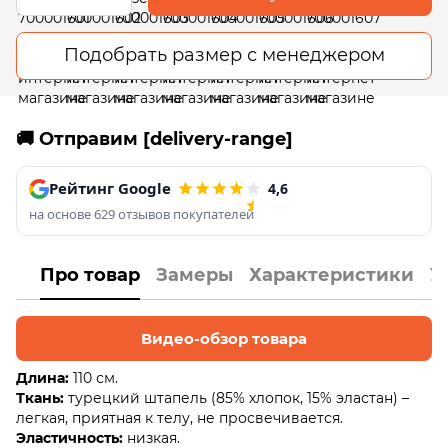
Подобрать размер с менеджером
🚚 Отправим [delivery-range]
Рейтинг Google
4,6
на основе 629 отзывов покупателей
Про товар
Замеры
Характеристики
У
Видео-обзор товара
Длина:
110 см.
Ткань:
турецкий штапель (85% хлопок, 15% эластан) –
легкая, приятная к телу, не просвечивается.
Эластичность:
низкая.