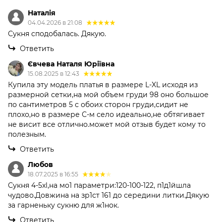
Наталія
04.04.2026 в 21:08
Сукня сподобалась. Дякую.
Ответить
Євчева Наталя Юріївна
15.08.2025 в 12:43
Купила эту модель платья в размере L-XL исходя из
размерной сетки,на мой объем груди 98 оно большое
по сантиметров 5 с обоих сторон груди,сидит не
плохо,но в размере С-м село идеально,не обтягивает
не висит все отлично.может мой отзыв будет кому то
полезным.
Ответить
Любов
18.07.2025 в 16:55
Сукня 4-5xl,на мо1 параметри:120-100-122, п1д1йшла
чудово.Довжина на зр1ст 161 до середини литки.Дякую
за гарненьку сукню для ж1нок.
Ответить