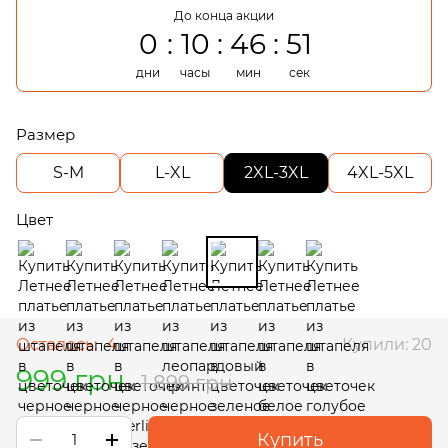
До конца акции
0
10
46
50
дни
часы
мин
сек
Размер
S-M
L-XL
2XL-3XL
4XL-5XL
Цвет
Осталось:
4
Купили: 20
999 грн
1 899 грн
Купить