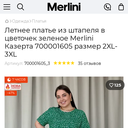
Одежда
Платья
Летнее платье из штапеля в
цветочек зеленое Merlini
Казерта 700001605 размер 2XL-
3XL
Артикул:
700001605_3
35 отзывов
7 ЧАСОВ
125
−47%