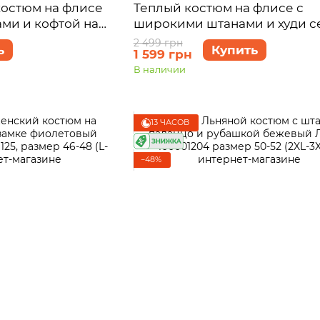
остюм на флисе
Теплый костюм на флисе с
ми и кофтой на
широкими штанами и худи 
ini Клермон
Merlini Тулон 100001063, разм
2 499 грн
ь
Купить
1 599 грн
6-48 (L-XL)
48 (L-XL)
В наличии
13 ЧАСОВ
−48%