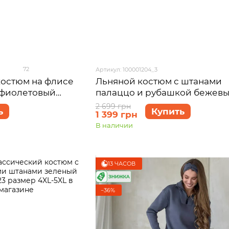
72
Артикул: 100001204_3
остюм на флисе
Льняной костюм с штанами
е фиолетовый
палаццо и рубашкой бежев
0001125, размер
Лорен 100001204 размер 50-5
2 699 грн
ь
Купить
1 399 грн
3XL)
В наличии
13 ЧАСОВ
−36%