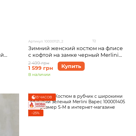
72
Артикул: 100001121_2
Зимний женский костюм на флисе
ый
с кофтой на замке черный Merlini
2 (2XL-
Версаль 100001121, размер 46-48 (L-
2 499 грн
Купить
1 599 грн
XL)
В наличии
13 ЧАСОВ
−25%