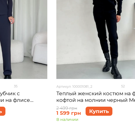
35
52
Артикул: 100001081_2
убчик с
Теплый женский костюм на 
и на флисе
кофтой на молнии черный Me
 100001143
Анже 100001081, размер 46-48
2 499 грн
ь
Купить
1 599 грн
)
В наличии