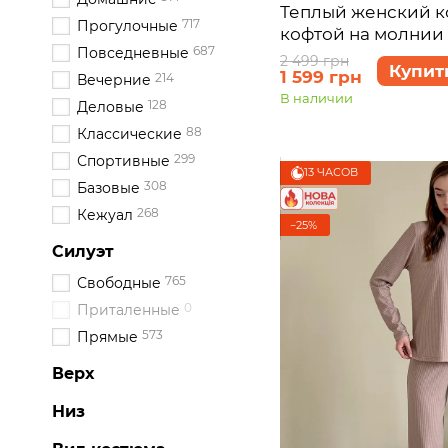
Теплый женский к
717
Прогулочные
кофтой на молнии 
687
Повседневные
Анже 100001083, ра
2 499 грн
Купит
1 599 грн
3XL)
214
Вечерние
В наличии
128
Деловые
88
Классические
299
Спортивные
13 ЧАСОВ
308
Базовые
268
Кежуал
−25%
Силуэт
765
Свободные
0
Приталенные
573
Прямые
Верх
Низ