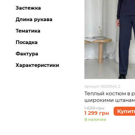
Застежка
Длина рукава
Тематика
Посадка
Фактура
Характеристики
Артикул: 100001143_2
Теплый костюм в р
широкими штанам
серый Merlini Ланс
1 699 грн
Купит
1 299 грн
размер L-XL (46-48
В наличии