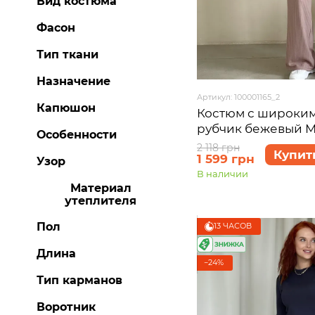
Вид костюма
Фасон
Тип ткани
Назначение
Артикул: 100001165_2
Капюшон
Костюм с широки
рубчик бежевый Me
Особенности
100001165, размер 4
2 118 грн
Купит
1 599 грн
Узор
В наличии
Материал
утеплителя
Пол
13 ЧАСОВ
Длина
−24%
Тип карманов
Воротник