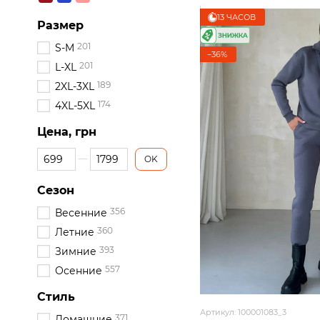
13 ЧАСОВ
Размер
201
S-M
−36%
201
L-XL
189
2XL-3XL
174
4XL-5XL
Цена, грн
От Цена, грн
До Цена, грн
OK
Сезон
356
Весенние
360
Летние
393
Зимние
557
Осенние
Стиль
Артикул: 100001083_3
371
Домашние