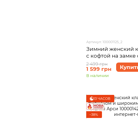
Артикул: 100001125_2
Зимний женский к
с кофтой на замк
Merlini Версаль 10
2 499 грн
Купит
1 599 грн
46-48 (L-XL)
В наличии
13 ЧАСОВ
−38%