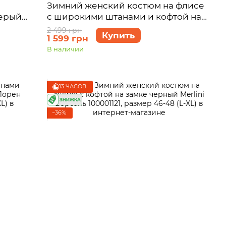
Зимний женский костюм на флисе
серый
с широкими штанами и кофтой на
ер 46-
замке фиолетовый Merlini Клермон
2 499 грн
Купить
1 599 грн
100001105, размер 46-48 (L-XL)
В наличии
13 ЧАСОВ
−36%