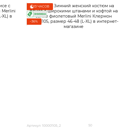
13 ЧАСОВ
−36%
50
Артикул: 100001105_2