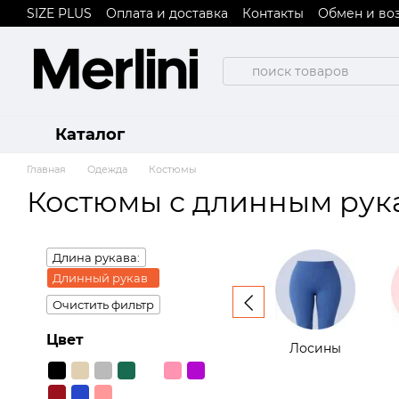
SIZE PLUS
Оплата и доставка
Контакты
Обмен и во
Перейти к основному контенту
Пользовательское соглашение
Договор публичной
Каталог
Главная
Одежда
Костюмы
Костюмы с длинным рук
Длина рукава:
Длинный рукав
Очистить фильтр
Цвет
Лосины