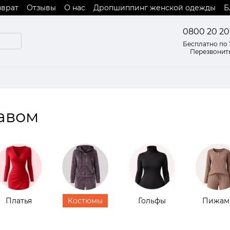
зврат
Отзывы
О нас
Дропшиппинг женской одежды
Б
 оферты
0800 20 20
Бесплатно по
Перезвонит
авом
Платья
Костюмы
Гольфы
Пижам