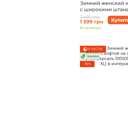
Зимний женский к
с широкими штана
замке черный Merl
2 499 грн
Купит
1 599 грн
100001101, размер 4
В наличии
13 ЧАСОВ
−36%