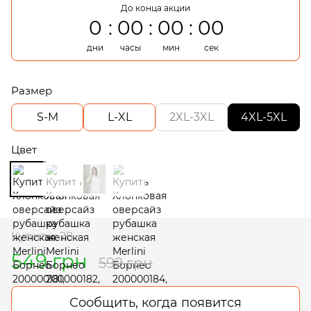
До конца акции
0
00
00
00
дни
часы
мин
сек
Размер
S-M
L-XL
2XL-3XL
4XL-5XL
Цвет
Купили: 28
549 грн
599 грн
Сообщить, когда появится