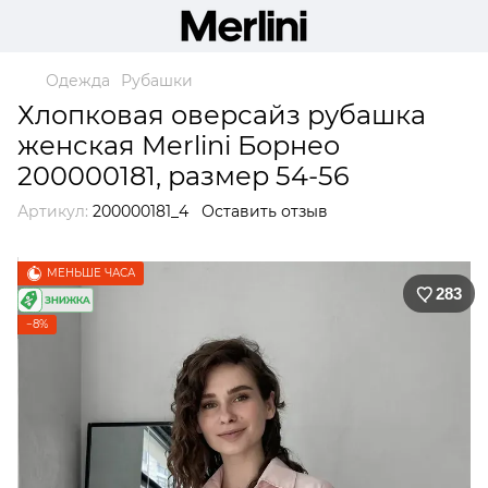
Одежда
Рубашки
Хлопковая оверсайз рубашка
женская Merlini Борнео
200000181, размер 54-56
Артикул:
200000181_4
Оставить отзыв
МЕНЬШЕ ЧАСА
283
−8%