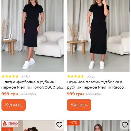
33
66
Платье-футболка в рубчик
Длинное платье-футболка в
черное Merlini Поло 700001561
рубчик черное Merlini Кассо
размер L-XL
700000121 размер 42-44 (S-M)
999 грн
999 грн
1 899 грн
1 899 грн
Купить
Купить
−47%
−51%