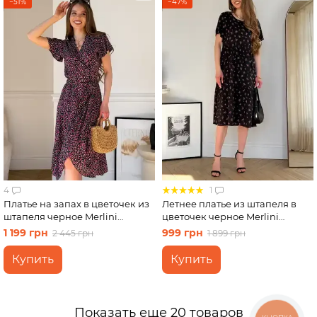
−51%
−47%
4
1
Платье на запах в цветочек из
Летнее платье из штапеля в
штапеля черное Merlini
цветочек черное Merlini
Віченца 700002204 размер S-
Казерта 700001881 размер S-M
1 199 грн
999 грн
2 445 грн
1 899 грн
M
Купить
Купить
Показать еще 20 товаров