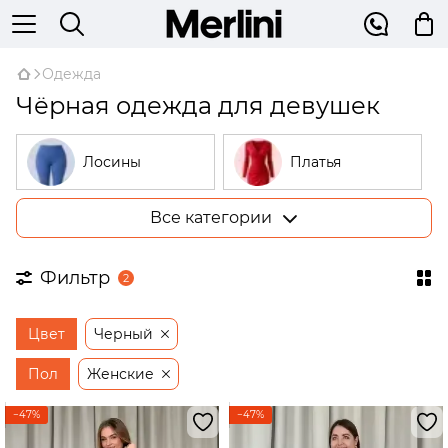
Одежда
Чёрная одежда для девушек
Лосины
Платья
Все категории
Костюмы
Гольфы
Фильтр
2
Пижамы
Худи
Цвет
Черный
Рубашки
Жилетки
Пол
Женские
−47%
−47%
Штаны
Жакеты