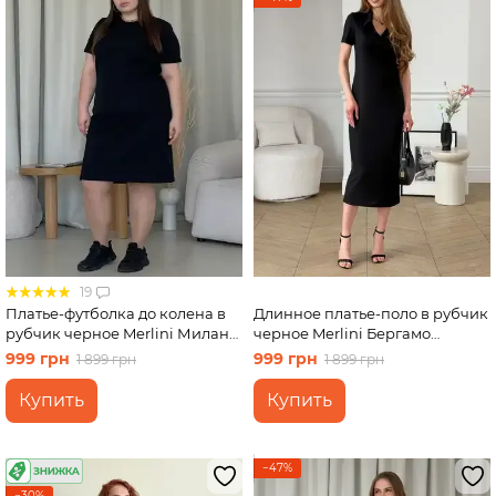
19
Платье-футболка до колена в
Длинное платье-поло в рубчик
рубчик черное Merlini Милан
черное Merlini Бергамо
700000141 размер 50-52 (2XL-
700002241 размер 2XL-3XL
999 грн
999 грн
1 899 грн
1 899 грн
3XL)
Купить
Купить
−47%
−30%