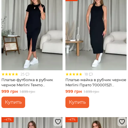
25
18
Платье-футболка в рубчик
Платье-майка в рубчик черное
черное Merlini Темпо
Merlini Прато 700001521
700001541 размер L-XL
размер L-XL
999 грн
999 грн
1 899 грн
1 899 грн
Купить
Купить
−47%
−47%