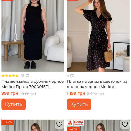
18
4
Платье-майка в рубчик черное
Платье на запах в цветочек из
Merlini Прато 700001521
штапеля черное Merlini
размер 2XL-3XL
Віченца 700002201 размер L-
999 грн
1 199 грн
1 899 грн
2 445 грн
XL
Купить
Купить
−47%
−47%