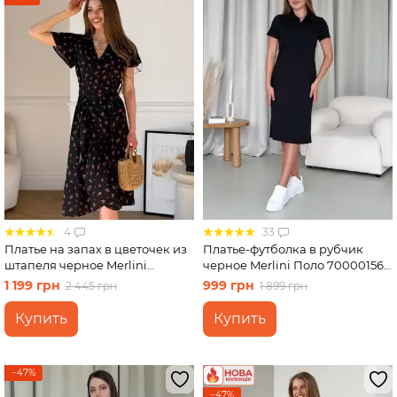
4
33
Платье на запах в цветочек из
Платье-футболка в рубчик
штапеля черное Merlini
черное Merlini Поло 700001561
Віченца 700002201 размер S-M
размер S-M
1 199 грн
999 грн
2 445 грн
1 899 грн
Купить
Купить
−47%
−47%