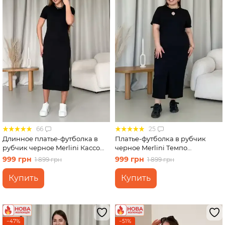
Юбки
Велосипедки
Футболки
66
25
Длинное платье-футболка в
Платье-футболка в рубчик
рубчик черное Merlini Кассо
черное Merlini Темпо
700000121 размер 46-48 (L-XL)
700001541 размер 2XL-3XL
999 грн
999 грн
1 899 грн
1 899 грн
Купить
Купить
−47%
−51%