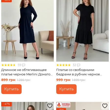
59
32
Длинное не обтягивающее
Платье со свободными
платье черное Merlini Донато
бедрами в рубчик черное
700001381 размер 46-48 (L-XL)
Merlini Реджо 700001581
899 грн
999 грн
1 286 грн
1 899 грн
размер S-M
Купить
Купить
−47%