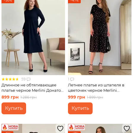
−30%
−47%
59
1
Длинное не обтягивающее
Летнее платье из штапеля в
платье черное Merlini Донато
цветочек черное Merlini
700001381 размер 42-44 (S-M)
Казерта 700001881 размер
899 грн
999 грн
1 286 грн
1 899 грн
4XL-5XL
Купить
Купить