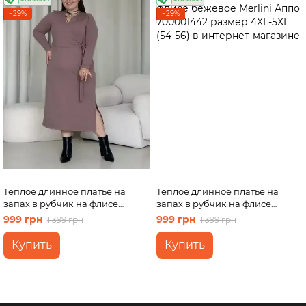
−29%
−29%
Теплое длинное платье на
Теплое длинное платье на
запах в рубчик на флисе
запах в рубчик на флисе
бежевое Merlini Аппо
бежевое Merlini Аппо
999 грн
999 грн
1 399 грн
1 399 грн
700001442 размер 2XL-3XL (50-
700001442 размер 4XL-5XL (54-
52)
56)
Купить
Купить