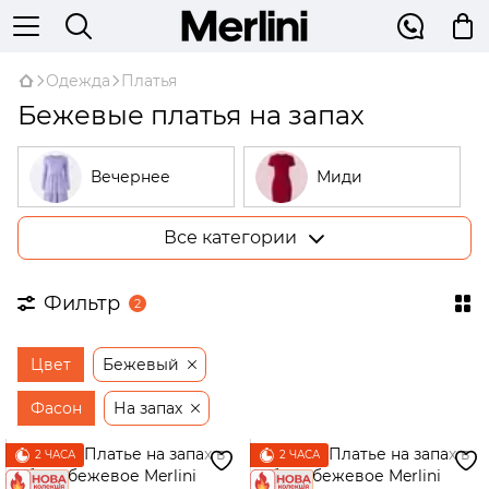
Одежда
Платья
Бежевые платья на запах
Вечернее
Миди
Все категории
Большие
В рубчик
размеры
Фильтр
2
На запах
Трикотажные
Цвет
Бежевый
Открытые
Бежевые
плечи
Фасон
На запах
Платья-
2 ЧАСА
2 ЧАСА
трапеции