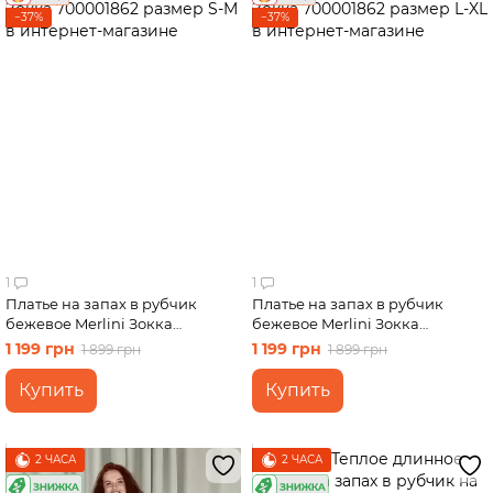
−37%
−37%
1
1
Платье на запах в рубчик
Платье на запах в рубчик
бежевое Merlini Зокка
бежевое Merlini Зокка
700001862 размер S-M
700001862 размер L-XL
1 199 грн
1 199 грн
1 899 грн
1 899 грн
Купить
Купить
2 ЧАСА
2 ЧАСА