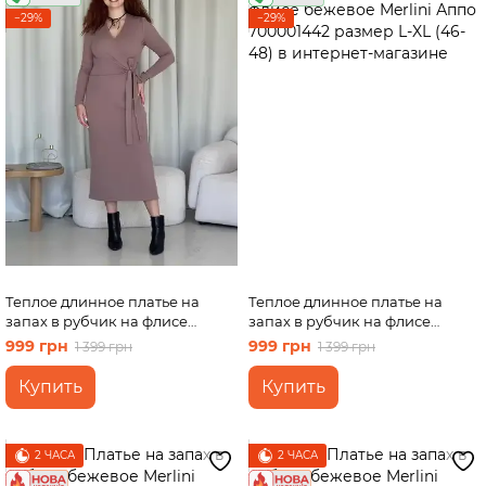
−29%
−29%
Теплое длинное платье на
Теплое длинное платье на
запах в рубчик на флисе
запах в рубчик на флисе
бежевое Merlini Аппо
бежевое Merlini Аппо
999 грн
999 грн
1 399 грн
1 399 грн
700001442 размер S-M (42-44)
700001442 размер L-XL (46-48)
Купить
Купить
2 ЧАСА
2 ЧАСА