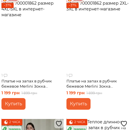
−37%
−37%
1
1
Платье на запах в рубчик
Платье на запах в рубчик
бежевое Merlini Зокка
бежевое Merlini Зокка
700001862 размер 4XL-5XL
700001862 размер 2XL-3XL
1 199 грн
1 199 грн
1 899 грн
1 899 грн
Купить
Купить
2 ЧАСА
2 ЧАСА